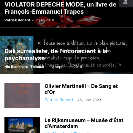
VIOLATOR DEPECHE MODE, un livre de
François-Emmanuel Trapes
Patrick Benard
-
7 juin 2019
Dali surréaliste, de l’inconscient à la
psychanalyse
Nic Blanchard-Thibault
-
13 septembre 2019
Olivier Martinelli – De Sang et
d’Or
Patrick Benard
-
25 juillet 2023
Le Rijksmuseum – Musée d’État
d’Amsterdam