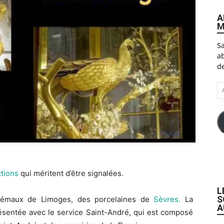
A
M
Sa
ab
de
A
e-
ma
ctions
qui méritent d’être signalées.
L
S
es émaux de Limoges, des porcelaines de
Sèvres.
La
A
ésentée avec le service Saint-André, qui est composé