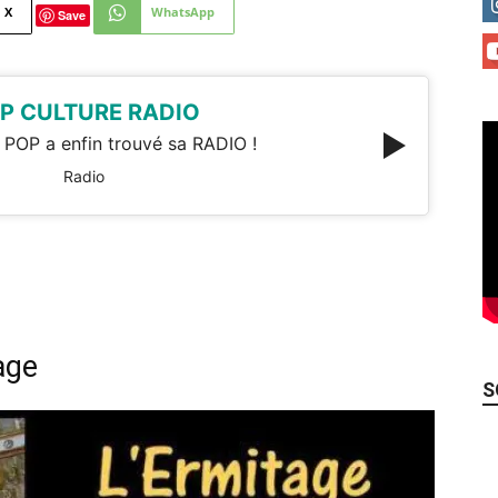
X
WhatsApp
Save
P CULTURE RADIO
 POP a enfin trouvé sa RADIO !
Radio
age
S