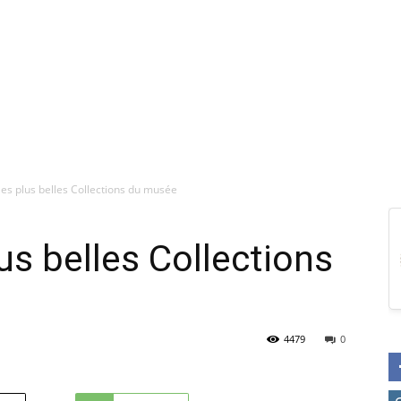
les plus belles Collections du musée
lus belles Collections
4479
0