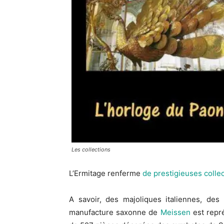
Les collections
L’Ermitage renferme
de prestigieuses colle
A savoir, des majoliques italiennes, d
manufacture saxonne de
Meissen
est repr