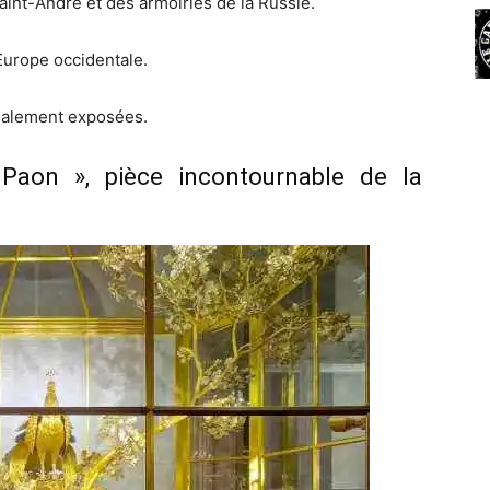
int-André et des armoiries de la Russie.
’Europe occidentale.
alement exposées.
 Paon », pièce incontournable de la