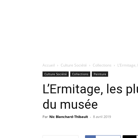
Accueil
Culture Société
Collections
L’Ermitage, 
Culture Société
Collections
Peinture
L’Ermitage, les p
du musée
Par
Nic Blanchard-Thibault
-
8 avril 2019