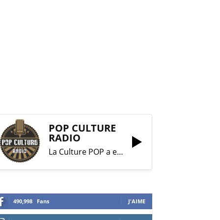
POP CULTURE
RADIO
La Culture POP a enfin trouvé sa RADIO !
490,998
Fans
J'AIME