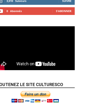
3,010
Suiveurs
SUIVRE
0
Abonnés
S'ABONNER
OUTENEZ LE SITE CULTURESCO