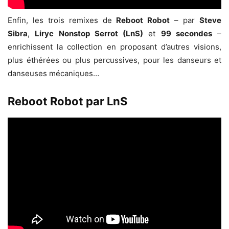
Enfin, les trois remixes de
Reboot Robot
– par
Steve
Sibra
,
Liryc Nonstop Serrot (LnS)
et
99 secondes
–
enrichissent la collection en proposant d’autres visions,
plus éthérées ou plus percussives, pour les danseurs et
danseuses mécaniques…
Reboot Robot par LnS