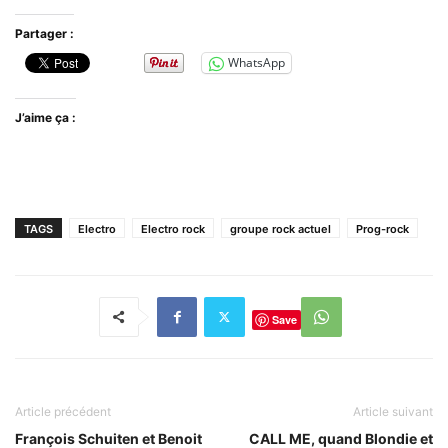
Partager :
WhatsApp
J’aime ça :
TAGS
Electro
Electro rock
groupe rock actuel
Prog-rock
Save
Article précédent
Article suivant
François Schuiten et Benoit
CALL ME, quand Blondie et