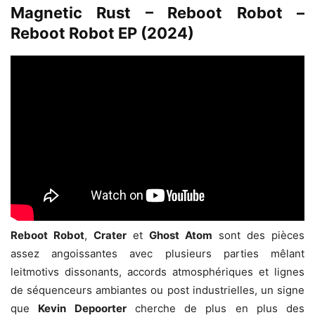
Magnetic Rust – Reboot Robot –
Reboot Robot EP (2024)
Reboot Robot
,
Crater
et
Ghost Atom
sont des pièces
assez angoissantes avec plusieurs parties mêlant
leitmotivs dissonants, accords atmosphériques et lignes
de séquenceurs ambiantes ou post industrielles, un signe
que
Kevin Depoorter
cherche de plus en plus des