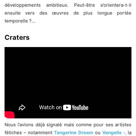
développements ambitieux. Peut-être s’orientera-t-il
ensuite vers des œuvres de plus longue portée
temporelle ?…
Craters
Nous l’avions déjà signalé mais comme pour ses artistes
fétiches – notamment
Tangerine
Dream
ou
Vangelis -,
la