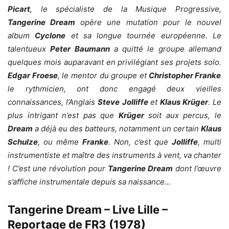
Picart
, le spécialiste de la Musique Progressive,
Tangerine Dream
opère une mutation pour le nouvel
album
Cyclone
et sa longue tournée européenne. Le
talentueux
Peter Baumann
a quitté le groupe allemand
quelques mois auparavant en privilégiant ses projets solo.
Edgar Froese
, le mentor du groupe et
Christopher Franke
le rythmicien, ont donc engagé deux vieilles
connaissances, l’Anglais
Steve
Jolliffe
et
Klaus Krüger
. Le
plus intrigant n’est pas que
Krüger
soit aux percus, le
Dream
a déjà eu des batteurs, notamment un certain
Klaus
Schulze
, ou même
Franke
. Non, c’est que
Jolliffe
, multi
instrumentiste et maître des instruments à vent, va chanter
! C’est une révolution pour
Tangerine Dream
dont l’œuvre
s’affiche instrumentale depuis sa naissance…
Tangerine Dream – Live Lille –
Reportage de FR3 (1978)