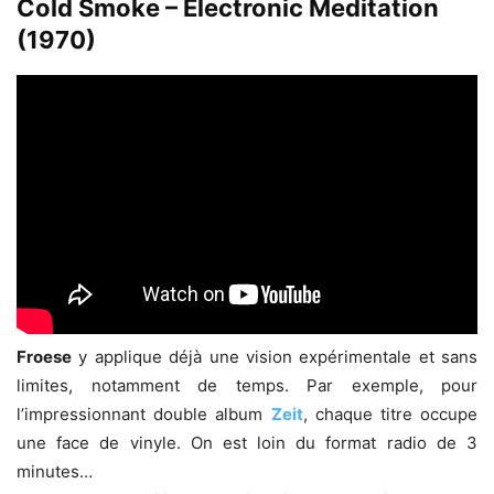
Cold Smoke – Electronic Meditation
(1970)
Froese
y applique déjà une vision expérimentale et sans
limites, notamment de temps. Par exemple, pour
l’impressionnant double album
Zeit
, chaque titre occupe
une face de vinyle. On est loin du format radio de 3
minutes…