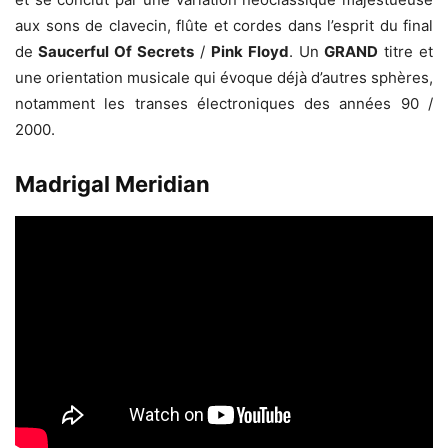
aux sons de clavecin, flûte et cordes dans l’esprit du final
de
Saucerful Of Secrets
/
Pink Floyd
. Un
GRAND
titre et
une orientation musicale qui évoque déjà d’autres sphères,
notamment les transes électroniques des années 90 /
2000.
Madrigal Meridian