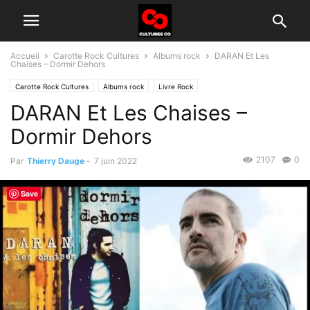
Accueil
Carotte Rock Cultures
Albums rock
DARAN Et Les
Chaises – Dormir Dehors
Carotte Rock Cultures
Albums rock
Livre Rock
DARAN Et Les Chaises –
Groupes rock d'aujourd'hui
Dormir Dehors
2107
0
Par
Thierry Dauge
-
7 juin 2022
Save