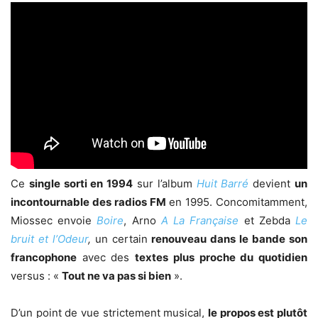
Ce
single sorti en 1994
sur l’album
Huit Barré
devient
un
incontournable des radios FM
en 1995. Concomitamment,
Miossec envoie
Boire
, Arno
A La Française
et Zebda
Le
bruit et l’Odeur
,
un certain
renouveau dans le bande son
francophone
avec des
textes plus proche du quotidien
versus : «
Tout ne va pas si bien
».
D’un point de vue strictement musical,
le propos est plutôt