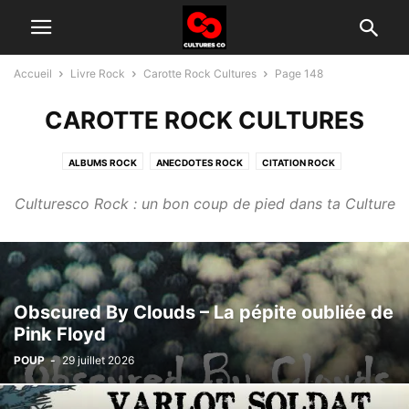
Accueil
Livre Rock
Carotte Rock Cultures
Page 148
CAROTTE ROCK CULTURES
ALBUMS ROCK
ANECDOTES ROCK
CITATION ROCK
GROUPES ROCK D'AUJOURD'HUI
HISTOIRE DU ROCK
INTERVIEW
Culturesco Rock : un bon coup de pied dans ta Culture
TÉLÉ ROCK
Obscured By Clouds – La pépite oubliée de
Pink Floyd
POUP
-
29 juillet 2026