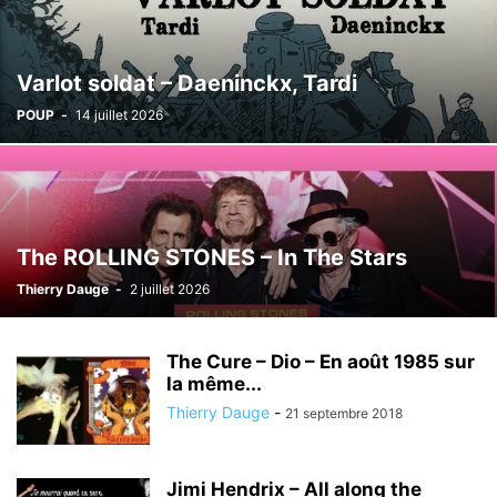
Varlot soldat – Daeninckx, Tardi
POUP
-
14 juillet 2026
The ROLLING STONES – In The Stars
Thierry Dauge
-
2 juillet 2026
The Cure – Dio – En août 1985 sur
la même...
Thierry Dauge
-
21 septembre 2018
Jimi Hendrix – All along the