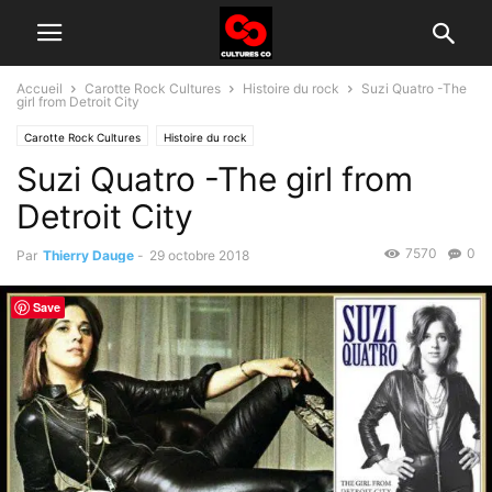
Accueil
Carotte Rock Cultures
Histoire du rock
Suzi Quatro -The
girl from Detroit City
Carotte Rock Cultures
Histoire du rock
Suzi Quatro -The girl from
Detroit City
7570
0
Par
Thierry Dauge
-
29 octobre 2018
Save