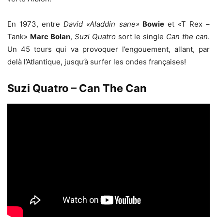
En 1973, entre
David «Aladdin sane»
Bowie
et «T Rex –
Tank»
Marc Bolan
,
Suzi Quatro
sort le single
Can the can
.
Un 45 tours qui va provoquer l’engouement, allant, par
delà l’Atlantique, jusqu’à surfer les ondes françaises!
Suzi Quatro – Can The Can