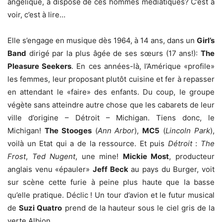
angélique, à disposé de ces hommes médiatiques? C’est à
voir, c’est à lire…
Elle s’engage en musique dès 1964, à 14 ans, dans un
Girl’s
Band
dirigé par la plus âgée de ses sœurs (17 ans!):
The
Pleasure Seekers
. En ces années-là, l’Amérique «profile»
les femmes, leur proposant plutôt cuisine et fer à repasser
en attendant le «faire» des enfants. Du coup, le groupe
végète sans atteindre autre chose que les cabarets de leur
ville d’origine – Détroit – Michigan. Tiens donc, le
Michigan!
The Stooges
(
Ann Arbor
),
MC5
(
Lincoln Park
),
voilà un Etat qui a de la ressource. Et puis
Détroit
:
The
Frost
,
Ted Nugent
, une mine!
Mickie Most
, producteur
anglais venu «épauler»
Jeff Beck
au pays du Burger, voit
sur scène cette furie à peine plus haute que la basse
qu’elle pratique. Déclic ! Un tour d’avion et le futur musical
de
Suzi Quatro
prend de la hauteur sous le ciel gris de la
verte Albion.