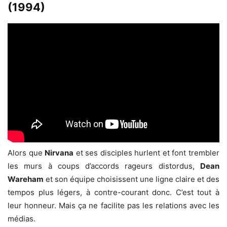
(1994)
Alors que
Nirvana
et ses disciples hurlent et font trembler
les murs à coups d’accords rageurs distordus,
Dean
Wareham
et son équipe choisissent une ligne claire et des
tempos plus légers, à contre-courant donc. C’est tout à
leur honneur. Mais ça ne facilite pas les relations avec les
médias.