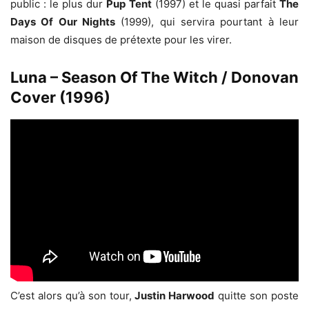
public : le plus dur
Pup Tent
(1997) et le quasi parfait
The
Days Of Our Nights
(1999), qui servira pourtant à leur
maison de disques de prétexte pour les virer.
Luna – Season Of The Witch / Donovan
Cover (1996)
C’est alors qu’à son tour,
Justin Harwood
quitte son poste