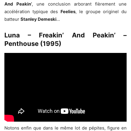
And Peakin’
, une conclusion arborant fièrement une
accélération typique des
Feelies
, le groupe originel du
batteur
Stanley Demeski
…
Luna – Freakin’ And Peakin’ –
Penthouse (1995)
Notons enfin que dans le même lot de pépites, figure en