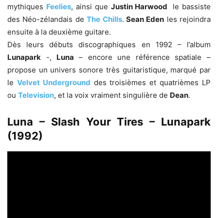
mythiques
Feelies
, ainsi que
Justin Harwood
le bassiste
des Néo-zélandais de
The Chills
.
Sean Eden
les rejoindra
ensuite à la deuxième guitare.
Dès leurs débuts discographiques en 1992 – l’album
Lunapark
-,
Luna
– encore une référence spatiale –
propose un univers sonore très guitaristique, marqué par
le
Velvet Underground
des troisièmes et quatrièmes LP
ou
Television
, et la voix vraiment singulière de
Dean
.
Luna – Slash Your Tires – Lunapark
(1992)