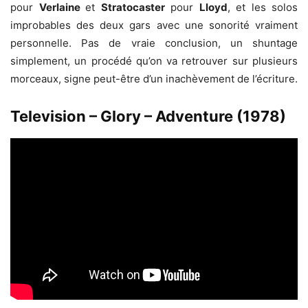
pour
Verlaine
et
Stratocaster
pour
Lloyd
, et les solos
improbables des deux gars avec une sonorité vraiment
personnelle. Pas de vraie conclusion, un shuntage
simplement, un procédé qu’on va retrouver sur plusieurs
morceaux, signe peut-être d’un inachèvement de l’écriture.
Television – Glory – Adventure (1978)