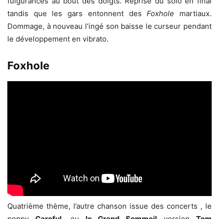
fulgurances au bout des doigts. Reprise du solo en final
tandis que les gars entonnent des
Foxhole
martiaux.
Dommage, à nouveau l’ingé son baisse le curseur pendant
le développement en vibrato.
Foxhole
Quatrième thème, l’autre chanson issue des concerts , le
poppy
Careful
, ou
le Grand Sommeil
version
Tom