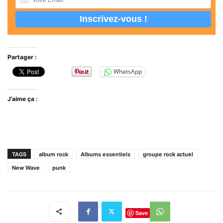
Partager :
WhatsApp
J’aime ça :
TAGS
album rock
Albums essentiels
groupe rock actuel
New Wave
punk
Save