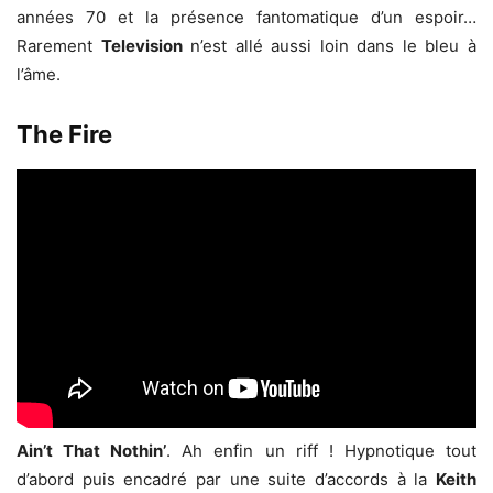
années 70 et la présence fantomatique d’un espoir…
Rarement
Television
n’est allé aussi loin dans le bleu à
l’âme.
The Fire
Ain’t That Nothin’
. Ah enfin un riff ! Hypnotique tout
d’abord puis encadré par une suite d’accords à la
Keith