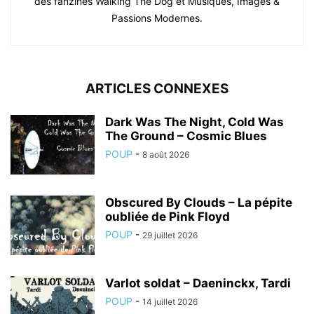
des fanzines Walking The Dog et Musiques, Images &
Passions Modernes.
ARTICLES CONNEXES
Dark Was The Night, Cold Was
The Ground – Cosmic Blues
POUP
-
8 août 2026
Obscured By Clouds – La pépite
oubliée de Pink Floyd
POUP
-
29 juillet 2026
Varlot soldat – Daeninckx, Tardi
POUP
-
14 juillet 2026