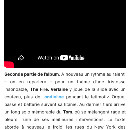
Seconde partie de l’album
. A nouveau un rythme au ralenti
– on en reparlera – pour un thème d’une tristesse
insondable,
The Fire.
Verlaine
y joue de la slide avec un
couteau, plus de l’
ondioline
pendant le leitmotiv. Orgue,
basse et batterie suivent sa litanie. Au dernier tiers arrive
un long solo mémorable du
Tom
, où se mélangent rage et
pleurs, l’une de ses meilleures interventions. Le texte
aborde à nouveau le froid, les rues du New York des