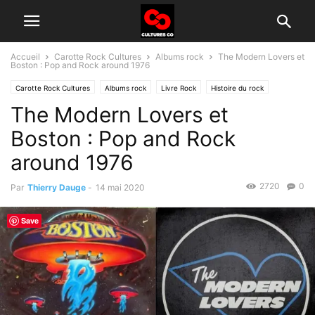
Accueil
Carotte Rock Cultures
Albums rock
The Modern Lovers et
Boston : Pop and Rock around 1976
Carotte Rock Cultures
Albums rock
Livre Rock
Histoire du rock
The Modern Lovers et
Boston : Pop and Rock
around 1976
2720
0
Par
Thierry Dauge
-
14 mai 2020
Save