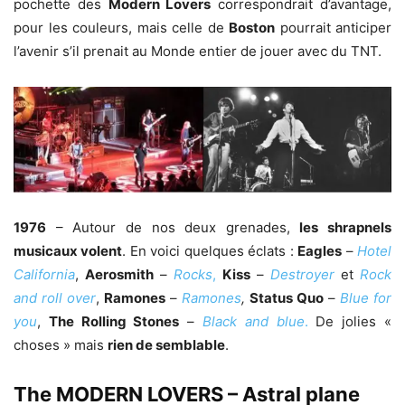
pochette des
Modern Lovers
correspondrait d’avantage,
pour les couleurs, mais celle de
Boston
pourrait anticiper
l’avenir s’il prenait au Monde entier de jouer avec du TNT.
1976
– Autour de nos deux grenades,
les shrapnels
musicaux volent
. En voici quelques éclats :
Eagles
–
Hotel
California
,
Aerosmith
–
Rocks
,
Kiss
–
Destroyer
et
Rock
and roll over
,
Ramones
–
Ramones
,
Status Quo
–
Blue for
you
,
The Rolling Stones
–
Black and blue
.
De jolies «
choses » mais
rien de semblable
.
The MODERN LOVERS – Astral plane