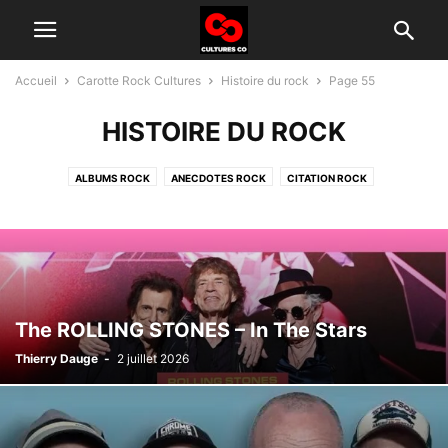
Accueil
Carotte Rock Cultures
Histoire du rock
Page 55
HISTOIRE DU ROCK
ALBUMS ROCK
ANECDOTES ROCK
CITATION ROCK
GROUPES ROCK D'AUJOURD'HUI
HISTOIRE DU ROCK
INTERVIEW
TÉLÉ ROCK
The ROLLING STONES – In The Stars
Thierry Dauge
-
2 juillet 2026