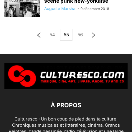
scène punk new-yorkaise
Auguste Marshal
-
9 décembre 2018
54
55
56
À PROPOS
Culturesco : Un bon coup de pied dans ta culture.
Chroniques musicales et littéraires, cinéma, Grands
Peintres, bande dessinée, radio, télévision et une large