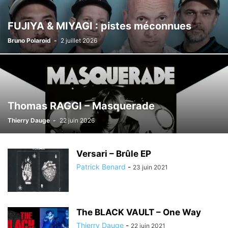
FUJIYA & MIYAGI : pistes méconnues
Bruno Polaroid
-
2 juillet 2026
Thomas RAGGI – Masquerade
Thierry Dauge
-
22 juin 2026
Versari – Brûle EP
Patrick Benard
-
23 juin 2021
The BLACK VAULT – One Way
Thierry Dauge
-
22 juin 2021