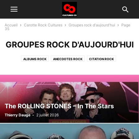
Accueil
Carotte Rock Cultures
Groupes rock d'aujourd'hui
Page
35
GROUPES ROCK D'AUJOURD'HUI
ALBUMS ROCK
ANECDOTES ROCK
CITATION ROCK
GROUPES ROCK D'AUJOURD'HUI
HISTOIRE DU ROCK
INTERVIEW
TÉLÉ ROCK
The ROLLING STONES – In The Stars
Thierry Dauge
-
2 juillet 2026