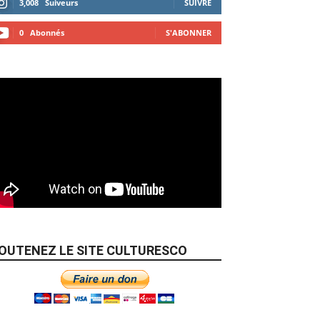
3,008
Suiveurs
SUIVRE
0
Abonnés
S'ABONNER
OUTENEZ LE SITE CULTURESCO