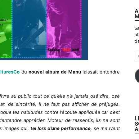
A
M
Sa
ab
de
A
e-
ma
lturesCo
du
nouvel album de Manu
laissait entendre
ivre au public tout ce qu’elle n’a jamais osé dire, osé
n de sincérité, il ne faut pas afficher de préjugés.
 troque tes habitudes contre l’écoute appliquée car c’est
L
’entendre apprécier. Moteur de ressentis, ils ne sont
S
es images qui,
tel lors d’une performance,
se meuvent
A