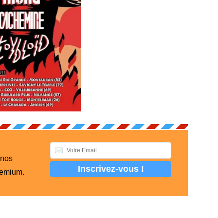
 nos
remium.