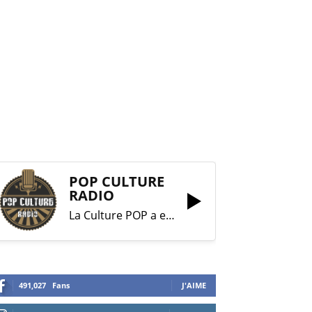
POP CULTURE
RADIO
La Culture POP a enfin trouvé sa RADIO !
491,027
Fans
J'AIME