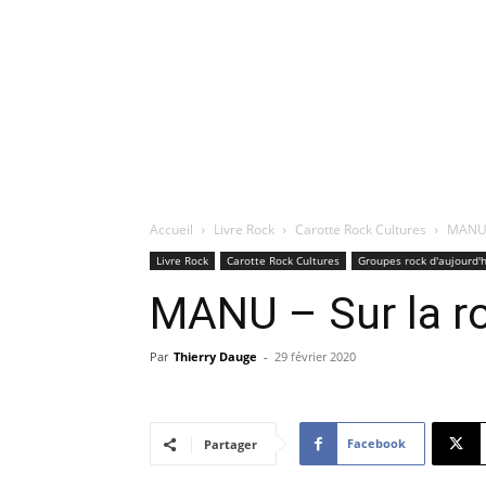
Accueil
Livre Rock
Carotte Rock Cultures
MANU –
Livre Rock
Carotte Rock Cultures
Groupes rock d'aujourd'
MANU – Sur la r
Par
Thierry Dauge
-
29 février 2020
Facebook
Partager