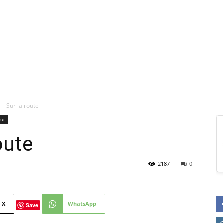
 Sur la route
hui
oute
2187
0
X
WhatsApp
Save