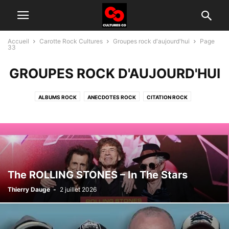
Accueil
Carotte Rock Cultures
Groupes rock d'aujourd'hui
Page
33
GROUPES ROCK D'AUJOURD'HUI
ALBUMS ROCK
ANECDOTES ROCK
CITATION ROCK
GROUPES ROCK D'AUJOURD'HUI
HISTOIRE DU ROCK
INTERVIEW
TÉLÉ ROCK
The ROLLING STONES – In The Stars
Thierry Dauge
-
2 juillet 2026