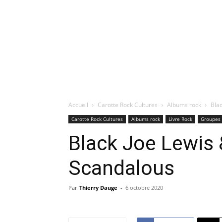
Accueil
Carotte Rock Cultures
Albums rock
Bla
Carotte Rock Cultures
Albums rock
Livre Rock
Groupes 
Black Joe Lewis
Scandalous
Par
Thierry Dauge
-
6 octobre 2020