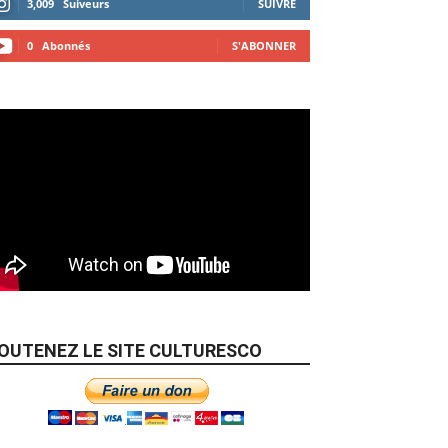
3,009
Suiveurs
SUIVRE
0
Abonnés
S'ABONNER
OUTENEZ LE SITE CULTURESCO