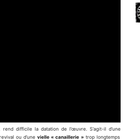
,
rend difficile la datation de l’œuvre. S’agit-il d’une
 revival ou d’une
vielle « canaillerie »
trop longtemps