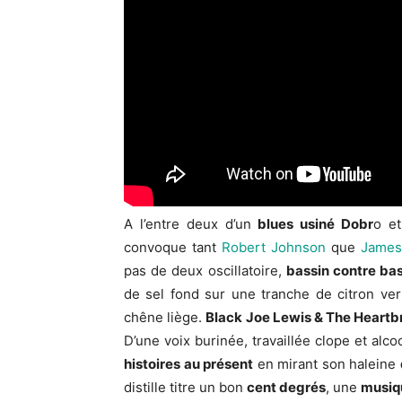
A l’entre deux d’un
blues usiné Dobr
o e
convoque tant
Robert Johnson
que
James
pas de deux oscillatoire,
bassin contre ba
de sel fond sur une tranche de citron ver
chêne liège.
Black Joe Lewis & The Heartb
D’une voix burinée, travaillée clope et alco
histoires au présent
en mirant son haleine
distille titre un bon
cent degrés
, une
musiq