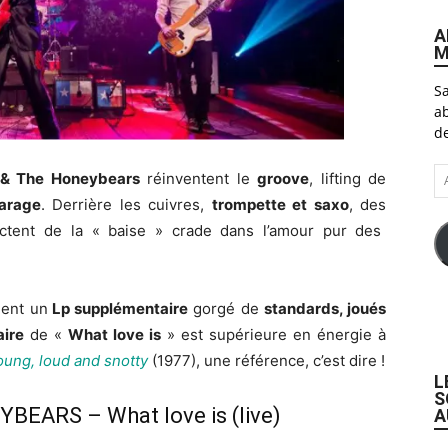
A
M
Sa
ab
de
A
 & The Honeybears
réinventent le
groove
, lifting de
e-
arage
. Derrière les cuivres,
trompette et saxo
, des
ma
ectent de la « baise » crade dans l’amour pur des
ient un
Lp supplémentaire
gorgé de
standards, joués
aire
de «
What love is
» est supérieure en énergie à
oung, loud and snotty
(1977), une référence, c’est dire !
L
S
EARS – What love is (live)
A