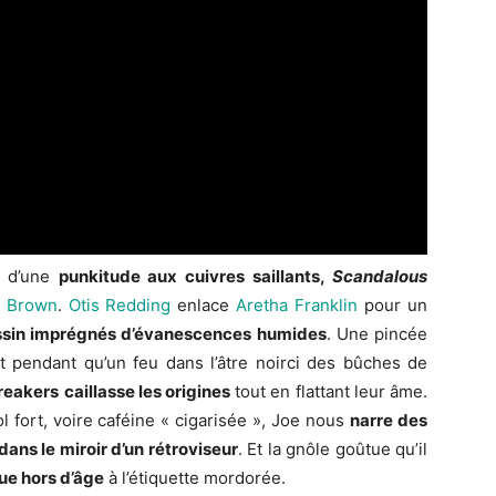
t d’une
punkitude aux cuivres saillants,
Scandalous
 Brown
.
Otis Redding
enlace
Aretha Franklin
pour un
ssin imprégnés d’évanescences humides
. Une pincée
t pendant qu’un feu dans l’âtre noirci des bûches de
reakers
caillasse les origines
tout en flattant leur âme.
ol fort, voire caféine « cigarisée », Joe nous
narre des
dans le miroir d’un rétroviseur
. Et la gnôle goûtue qu’il
ue hors d’âge
à l’étiquette mordorée.