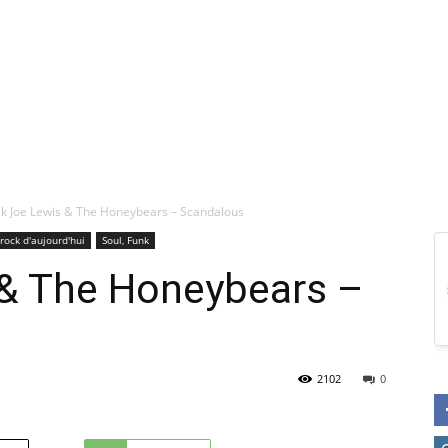
ck Joe Lewis & The Honeybears – Scandalous
rock d'aujourd'hui
Soul, Funk
 & The Honeybears –
2102
0