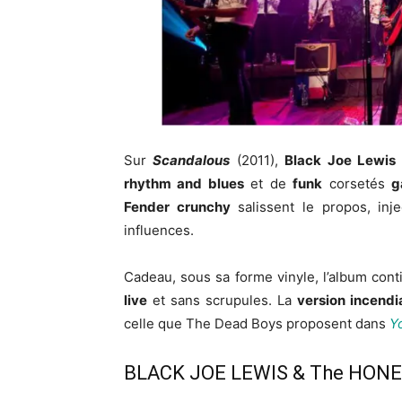
Sur
Scandalous
(2011),
Black Joe Lewis
rhythm and blues
et de
funk
corsetés
g
Fender crunchy
salissent le propos, inj
influences.
Cadeau, sous sa forme vinyle, l’album cont
live
et sans scrupules. La
version incendi
celle que The Dead Boys proposent dans
Y
BLACK JOE LEWIS & The HONEYB