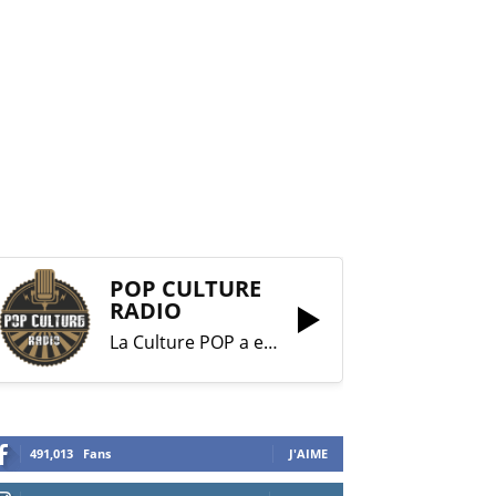
POP CULTURE
RADIO
La Culture POP a enfin trouvé sa RADIO !
491,013
Fans
J'AIME