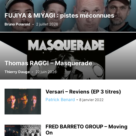
FUJIYA & MIYAGI : pistes méconnues
Bruno Polaroid
-
2 juillet 2026
Thomas RAGGI – Masquerade
Thierry Dauge
-
22 juin 2026
Versari – Reviens (EP 3 titres)
Patrick Benard
-
8 janvier 2022
FRED BARRETO GROUP – Moving
On