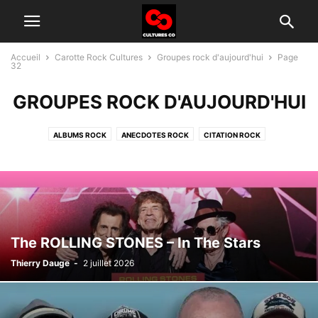
Accueil
Carotte Rock Cultures
Groupes rock d'aujourd'hui
Page
32
GROUPES ROCK D'AUJOURD'HUI
ALBUMS ROCK
ANECDOTES ROCK
CITATION ROCK
GROUPES ROCK D'AUJOURD'HUI
HISTOIRE DU ROCK
INTERVIEW
TÉLÉ ROCK
The ROLLING STONES – In The Stars
Thierry Dauge
-
2 juillet 2026