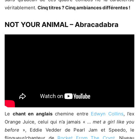
véritablement.
Cinq titres ? Cinq ambiances différentes !
NOT YOUR ANIMAL – Abracadabra
Le
chant en anglais
chemine entre
Edwyn Collins
, l’ex
Orange Juice, celui qui n’a jamais « …
met a girl like you
before
», Eddie Vedder de Pearl Jam et Speedo, le
flingueur/chanteur de
Rocket From The Crypt.
Niveau