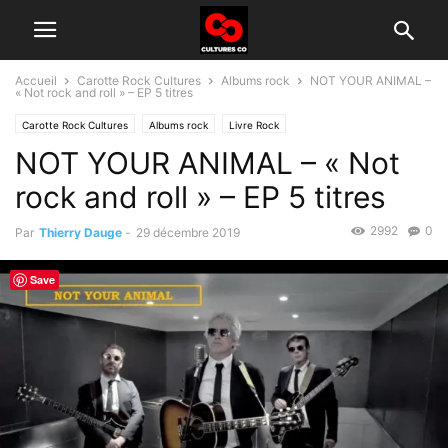
Accueil
Carotte Rock Cultures
Albums rock
NOT YOUR ANIMAL –
« Not rock and roll » – EP 5 titres
Carotte Rock Cultures
Albums rock
Livre Rock
NOT YOUR ANIMAL – « Not
Groupes rock d'aujourd'hui
rock and roll » – EP 5 titres
2992
0
Par
Thierry Dauge
-
29 décembre 2019
Save