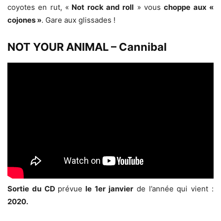
coyotes en rut, «
Not rock and roll
» vous
choppe aux «
cojones »
. Gare aux glissades !
NOT YOUR ANIMAL – Cannibal
Sortie du CD
prévue
le 1er janvier
de l’année qui vient :
2020.