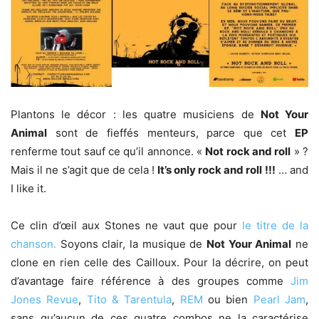
Plantons le décor : les quatre musiciens de
Not Your
Animal
sont de fieffés menteurs, parce que cet
EP
renferme tout sauf ce qu’il annonce. «
Not rock and roll
» ?
Mais il ne s’agit que de cela !
It’s only rock and roll !!!
… and
I like it.
Ce clin d’œil aux Stones ne vaut que pour
le titre de la
chanson.
Soyons clair, la musique de
Not Your Animal
ne
clone en rien celle des Cailloux. Pour la décrire, on peut
d’avantage faire référence à des groupes comme
Jim
Jones Revue
,
Tito & Tarentula
,
REM
ou bien
Pearl Jam
,
sans qu’aucun de ces quatre combos ne la caractérise