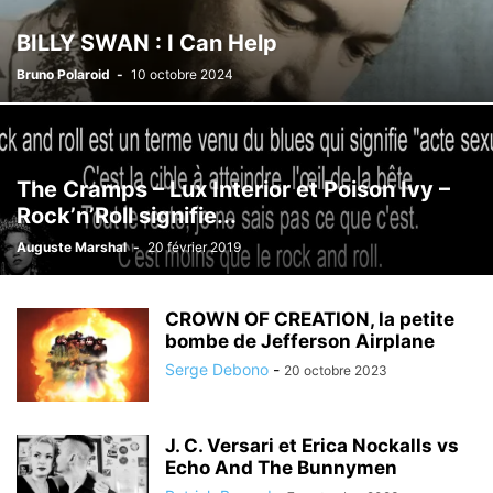
BILLY SWAN : I Can Help
Bruno Polaroid
-
10 octobre 2024
The Cramps – Lux Interior et Poison Ivy –
Rock’n’Roll signifie...
Auguste Marshal
-
20 février 2019
CROWN OF CREATION, la petite
bombe de Jefferson Airplane
Serge Debono
-
20 octobre 2023
J. C. Versari et Erica Nockalls vs
Echo And The Bunnymen