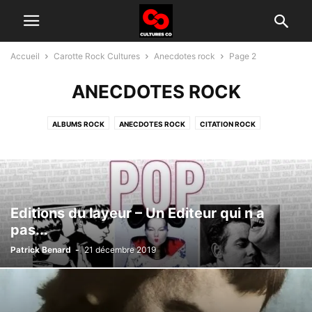
Accueil
Carotte Rock Cultures
Anecdotes rock
Page 2
ANECDOTES ROCK
ALBUMS ROCK
ANECDOTES ROCK
CITATION ROCK
GROUPES ROCK D'AUJOURD'HUI
HISTOIRE DU ROCK
INTERVIEW
TÉLÉ ROCK
Editions du layeur – Un Editeur qui n a
pas...
Patrick Benard
-
21 décembre 2019