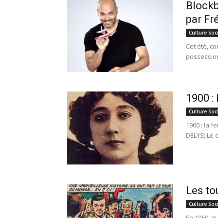
Blockb
par Fr
Culture Soc
Cet été, c
possession 
1900 :
Culture Soc
1900 : la 
DELYS) Le 
Les to
Culture Soc
En 1960, q