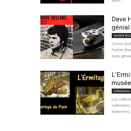
avec...
Dave H
génial 
Carotte Roc
Connu (eu
Parker Bie
mais génial
L’Ermi
musée
Collections
Les collec
collections
italiennes