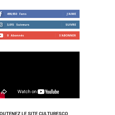
490,950
Fans
J'AIME
3,015
Suiveurs
SUIVRE
0
Abonnés
S'ABONNER
OUTENEZ LE SITE CULTURESCO