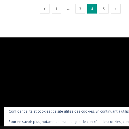
...
1
3
4
5
Confidentialité et cookies : ce site utilise des cookies. En continuant à utili
Pour en savoir plus, notamment sur la façon de contrôler les cookies, con