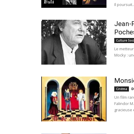
Il poursuit..
Jean-P
Poche
Culture Soc
Le metteur
Mocky : une
Monsie
D
Cinéma
Un film ra
Falindor M
gracieuse 