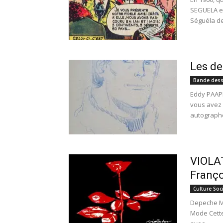
SEGUELA es
Séguéla dev
Les de
Bande dess
Eddy PAAPE
vous avez 
autographe
VIOLA
Franç
Culture Soc
Depeche Mo
Mode Cette 