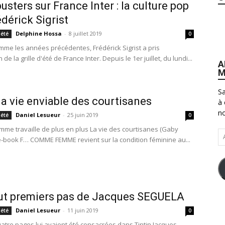
usters sur France Inter : la culture pop
édérick Sigrist
Delphine Hossa
-
8 juillet 2019
iété
0
omme les années précédentes, Frédérick Sigrist a pris
de la grille d'été de France Inter. Depuis le 1er juillet, du lundi...
A
M
Sa
 la vie enviable des courtisanes
à 
no
Daniel Lesueur
-
25 juin 2019
iété
0
femme travaille de plus en plus La vie des courtisanes (Gaby
Ad
e-book F… COMME FEMME revient sur la condition féminine au...
e-
ma
ut premiers pas de Jacques SEGUELA
Daniel Lesueur
-
11 juin 2019
iété
0
uatre pages lui avaient été consacrées dans Tintin Jacques