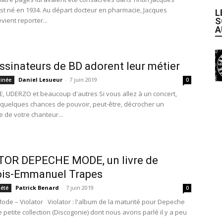
t né en 1934. Au départ docteur en pharmacie, Jacques
L
S
ient reporter...
A
ssinateurs de BD adorent leur métier
Daniel Lesueur
-
7 juin 2019
inée
0
, UDERZO et beaucoup d'autres Si vous allez à un concert,
quelques chances de pouvoir, peut-être, décrocher un
 de votre chanteur...
TOR DEPECHE MODE, un livre de
ois-Emmanuel Trapes
Patrick Benard
-
7 juin 2019
iété
0
de – Violator Violator : l'album de la maturité pour Depeche
petite collection (Discogonie) dont nous avons parlé il y a peu