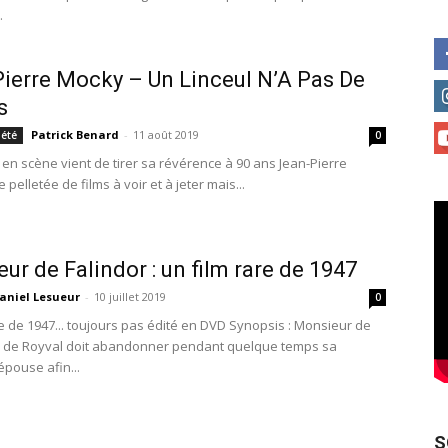
.
ierre Mocky – Un Linceul N’A Pas De
s
Patrick Benard
-
11 août 2019
iété
0
 en scène vient de tirer sa révérence à 90 ans Jean-Pierre
 pelletée de films à voir et à jeter mais...
ur de Falindor : un film rare de 1947
aniel Lesueur
-
10 juillet 2019
0
re de 1947... toujours pas édité en DVD Synopsis : Monsieur de
. de Royval doit abandonner pendant quelque temps sa
épouse afin...
S