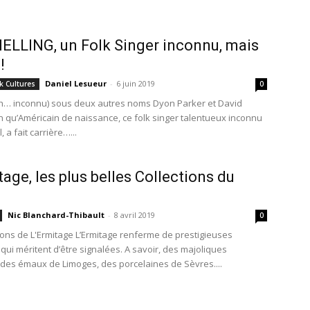
ELLING, un Folk Singer inconnu, mais
!
Daniel Lesueur
-
6 juin 2019
k Cultures
0
h… inconnu) sous deux autres noms Dyon Parker et David
n qu’Américain de naissance, ce folk singer talentueux inconnu
, a fait carrière…...
tage, les plus belles Collections du
Nic Blanchard-Thibault
-
8 avril 2019
0
tions de L'Ermitage L’Ermitage renferme de prestigieuses
 qui méritent d’être signalées. A savoir, des majoliques
, des émaux de Limoges, des porcelaines de Sèvres....