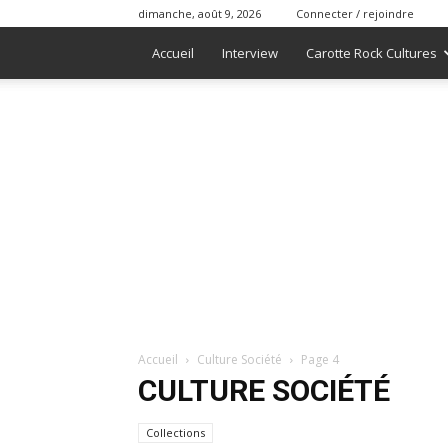
dimanche, août 9, 2026
Connecter / rejoindre
Accueil
Interview
Carotte Rock Cultures
Accueil
Culture Société
Page 4
CULTURE SOCIÉTÉ
Collections