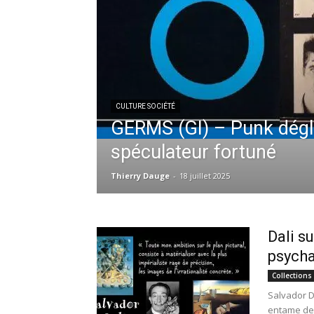
CULTURE SOCIÉTÉ
GERMS (GI) – Punk dégl
spéculateur fortuné
Thierry Dauge
-
18 juillet 2025
Dali su
psych
Collections
Salvador Da
entame des