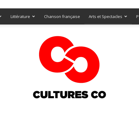
Littérature
Chanson française
Arts et Spectacles
P
Culturesco