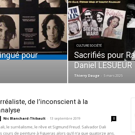
CULTURE SOCIÉTÉ
ingué pour
Sacrifiés pour Ra
Daniel LESUEUR
Thierry Dauge
-
5 mars 2025
rréaliste, de l’inconscient à la
analyse
Nic Blanchard-Thibault
-
13 septembre 2019
0
li, le surréalisme, le rêve et Sigmund Freud. Salvador Dali
 cours de peinture à Figueras alors qu’il n’a que quatorze ans.