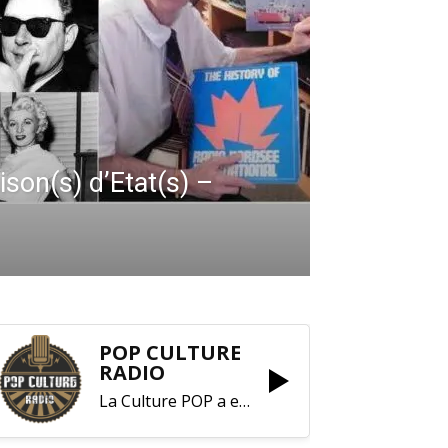
ison(s) d’Etat(s) –
POP CULTURE
RADIO
La Culture POP a enfin trouvé sa RADIO !