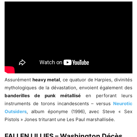
Assurément
heavy metal
, ce quatuor de Harpies, divinités
mythologiques de la dévastation, envoient également des
banderilles de punk métallisé
en perforant leurs
instruments de torons incandescents – versus
Neurotic
Outsiders
, album éponyme (1996), avec Steve « Sex
Pistols » Jones triturant une Les Paul marshallisée.
FALLEN LILLIES – Washington Décès