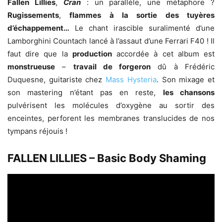
Fallen Lillies
,
Cran
: un parallèle, une métaphore ?
Rugissements
,
flammes à la sortie des tuyères
d’échappement…
Le chant irascible suralimenté d’une
Lamborghini Countach lancé à l’assaut d’une Ferrari F40 ! Il
faut dire que la
production
accordée à cet album est
monstrueuse
–
travail de forgeron
dû à Frédéric
Duquesne, guitariste chez
Mass Hysteria
. Son mixage et
son mastering n’étant pas en reste,
les chansons
pulvérisent les molécules d’oxygène au sortir des
enceintes, perforent les membranes translucides de nos
tympans réjouis !
FALLEN LILLIES – Basic Body Shaming