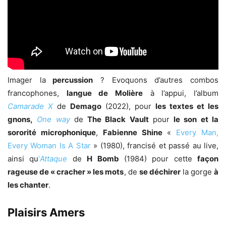
Imager la
percussion
? Evoquons d’autres combos
francophones,
langue de Molière
à l’appui, l’album
Camarade X
de
Demago
(2022), pour
les textes et les
gnons,
One way
de
The Black Vault
pour
le son et la
sororité microphonique
,
Fabienne Shine
«
Every Man,
Every Woman Is A Star
» (1980), francisé et passé au live,
ainsi qu
’
Attaque
de
H Bomb
(1984) pour cette
façon
rageuse de « cracher » les mots
, de
se déchirer
la gorge
à
les chanter
.
Plaisirs Amers