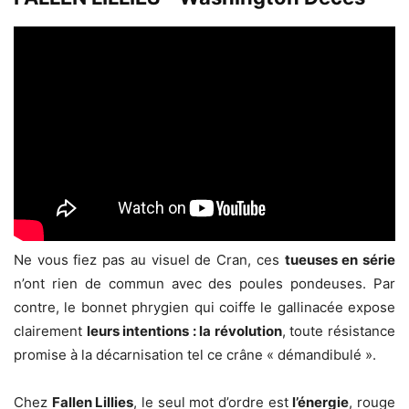
Ne vous fiez pas au visuel de Cran, ces
tueuses en série
n’ont rien de commun avec des poules pondeuses. Par
contre, le bonnet phrygien qui coiffe le gallinacée expose
clairement
leurs intentions : la révolution
, toute résistance
promise à la décarnisation tel ce crâne « démandibulé ».
Chez
Fallen Lillies
, le seul mot d’ordre est
l’énergie
, rouge