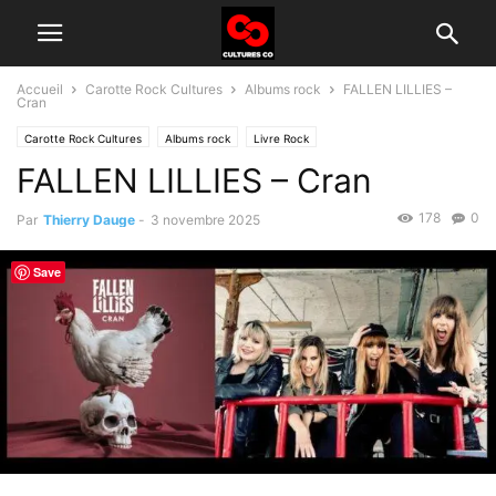
Accueil
Carotte Rock Cultures
Albums rock
FALLEN LILLIES –
Cran
Carotte Rock Cultures
Albums rock
Livre Rock
FALLEN LILLIES – Cran
Groupes rock d'aujourd'hui
178
0
Par
Thierry Dauge
-
3 novembre 2025
Save