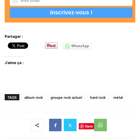
Partager :
WhatsApp
J’aime ça :
TAGS
album rock
groupe rock actuel
hard rock
métal
Save