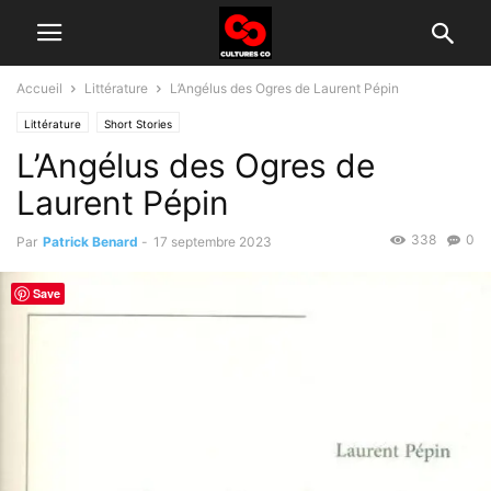
Accueil
Littérature
L’Angélus des Ogres de Laurent Pépin
Littérature
Short Stories
L’Angélus des Ogres de
Laurent Pépin
338
0
Par
Patrick Benard
-
17 septembre 2023
Save