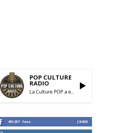
POP CULTURE
RADIO
La Culture POP a enfin trouvé sa RADIO !
491,057
Fans
J'AIME