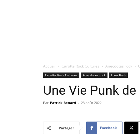
Accueil
Carotte Rock Cultures
Anecdotes rock
U
Carotte Rock Cultures
Anecdotes rock
Livre Rock
Une Vie Punk de 
Par
Patrick Benard
-
23 août 2022
Facebook
Partager