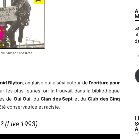
A
M
Sa
ab
de
A
de Olivier Fenestraz
e-
ma
nid Blyton
, anglaise qui a sévi autour de
l’écriture pour
ur les plus jeunes, on la trouvait dans la bibliothèque
ures de
Oui Oui
, du
Clan des Sept
et du
Club des Cinq
té conservatrice et raciste.
L
? (Live 1993)
S
A