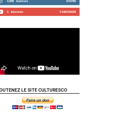
3,008
Suiveurs
SUIVRE
0
Abonnés
S'ABONNER
OUTENEZ LE SITE CULTURESCO