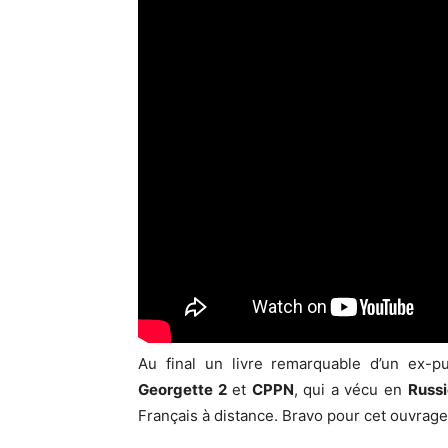
Au final un livre remarquable d’un ex-
Georgette 2
et
CPPN
, qui a vécu en
Russi
Français à distance. Bravo pour cet ouvrage