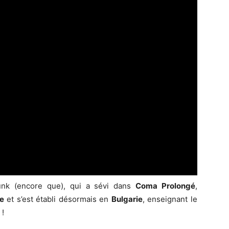
punk (encore que), qui a sévi dans
Coma Prolongé
,
e
et s’est établi désormais en
Bulgarie
, enseignant le
 !