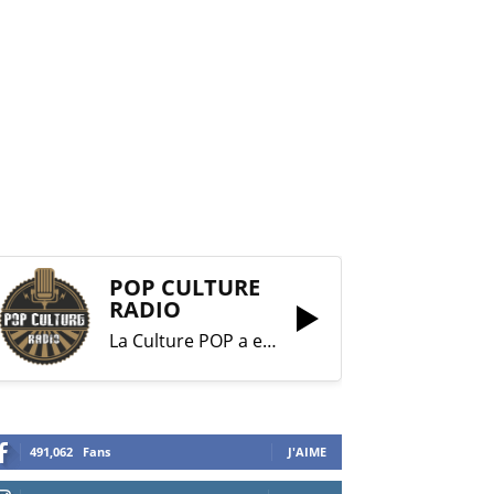
POP CULTURE
RADIO
La Culture POP a enfin trouvé sa RADIO !
491,062
Fans
J'AIME