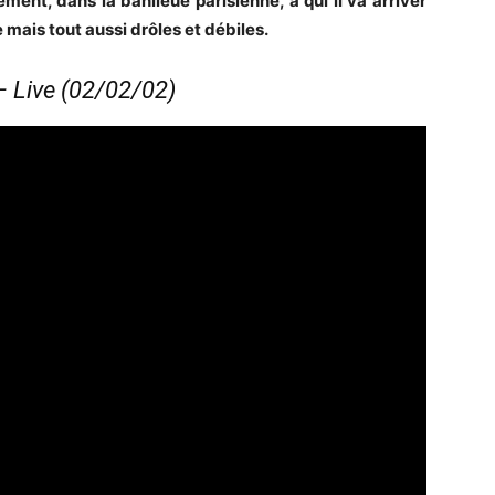
ent, dans la banlieue parisienne, à qui il va arriver
 mais tout aussi drôles et débiles.
– Live (02/02/02)