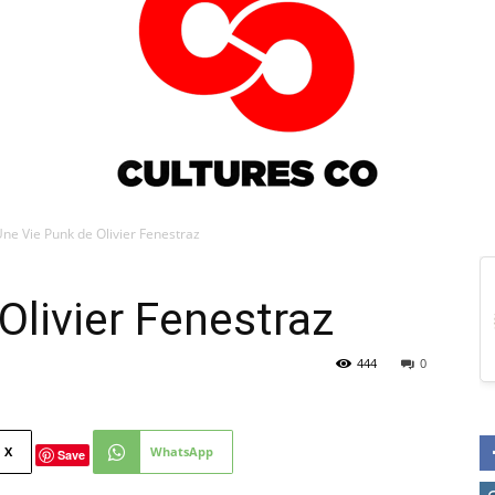
ne Vie Punk de Olivier Fenestraz
Culturesco
Olivier Fenestraz
444
0
X
WhatsApp
Save