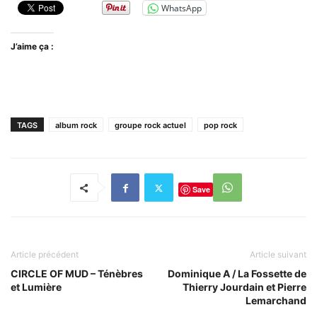
WhatsApp
J’aime ça :
TAGS
album rock
groupe rock actuel
pop rock
Save
Article précédent
Article suivant
CIRCLE OF MUD – Ténèbres
Dominique A / La Fossette de
et Lumière
Thierry Jourdain et Pierre
Lemarchand