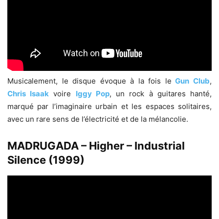
Musicalement, le disque évoque à la fois le
Gun Club
,
Chris Isaak
voire
Iggy Pop
, un rock à guitares hanté,
marqué par l’imaginaire urbain et les espaces solitaires,
avec un rare sens de l’électricité et de la mélancolie.
MADRUGADA – Higher – Industrial
Silence (1999)