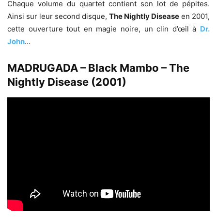
Chaque volume du quartet contient son lot de pépites.
Ainsi sur leur second disque,
The Nightly Disease
en 2001,
cette ouverture tout en magie noire, un clin d’œil à
Dr.
John
…
MADRUGADA – Black Mambo – The
Nightly Disease (2001)