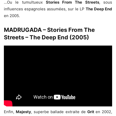
…Ou le tumultueux
Stories From The Streets
, sous
influences espagnoles assumées, sur le LP
The Deep End
en 2005.
MADRUGADA – Stories From The
Streets – The Deep End (2005)
Enfin,
Majesty
, superbe ballade extraite de
Grit
en 2002,