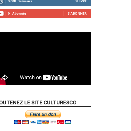
3,008
Suiveurs
SUIVRE
0
Abonnés
S'ABONNER
OUTENEZ LE SITE CULTURESCO