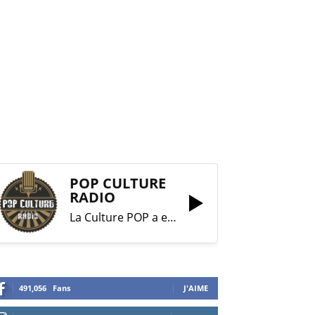
POP CULTURE
RADIO
La Culture POP a enfin trouvé sa RADIO !
491,056
Fans
J'AIME