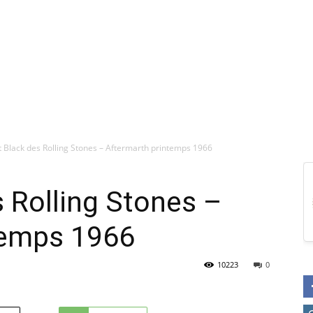
it Black des Rolling Stones – Aftermarth printemps 1966
s Rolling Stones –
temps 1966
10223
0