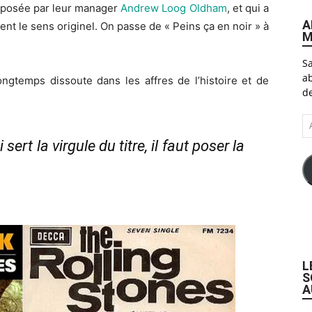
 imposée par leur manager
Andrew Loog Oldham
, et qui a
A
t le sens originel. On passe de « Peins ça en noir » à
M
Sa
ab
ngtemps dissoute dans les affres de l’histoire et de
de
A
e-
t la virgule du titre, il faut poser la
ma
L
S
A