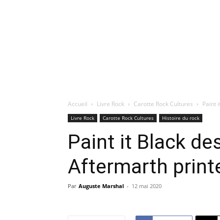
Accueil
Livre Rock
Carotte Rock Cultures
Paint 
Livre Rock
Carotte Rock Cultures
Histoire du rock
Paint it Black de
Aftermarth prin
Par
Auguste Marshal
-
12 mai 2020