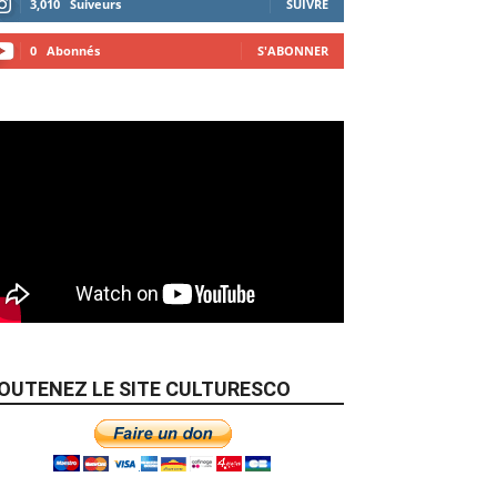
3,010
Suiveurs
SUIVRE
0
Abonnés
S'ABONNER
OUTENEZ LE SITE CULTURESCO