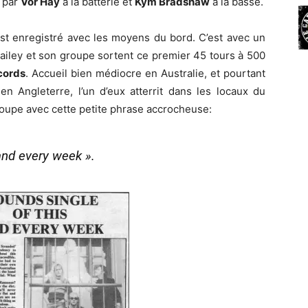
s par
Vor Hay
à la batterie et
Kym Bradshaw
à la basse.
st enregistré avec les moyens du bord. C’est avec un
ailey et son groupe sortent ce premier 45 tours à 500
cords
. Accueil bien médiocre en Australie, et pourtant
n Angleterre, l’un d’eux atterrit dans les locaux du
oupe avec cette petite phrase accrocheuse:
 and every week ».