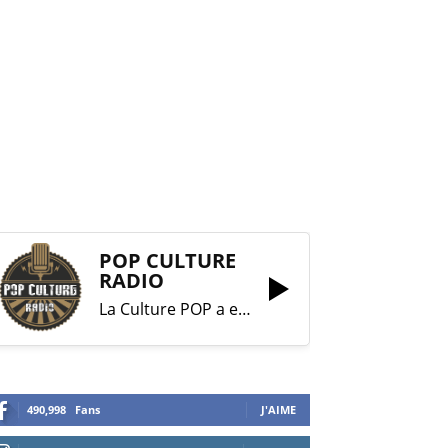
POP CULTURE
RADIO
La Culture POP a enfin trouvé sa RADIO !
490,998
Fans
J'AIME