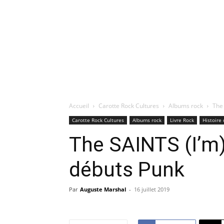
Accueil
Carotte Rock Cultures
Albums rock
The
Carotte Rock Cultures
Albums rock
Livre Rock
Histoire 
The SAINTS (I’m
débuts Punk
Par
Auguste Marshal
-
16 juillet 2019