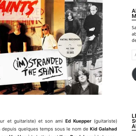
A
M
Sa
ab
de
A
e-
ma
L
S
ur et guitariste) et son ami
Ed Kuepper
(guitariste)
A
déjà depuis quelques temps sous le nom de
Kid Galahad