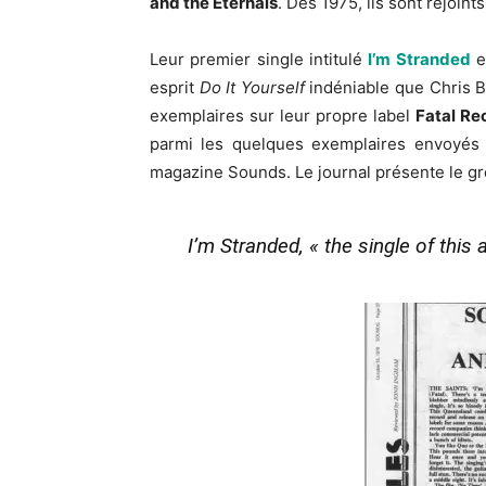
and the Eternals
. Des 1975, ils sont rejoint
Leur premier single intitulé
I’m Stranded
e
esprit
Do It Yourself
indéniable que Chris B
exemplaires sur leur propre label
Fatal Re
parmi les quelques exemplaires envoyés e
magazine Sounds. Le journal présente le gr
I’m Stranded, « the single of this