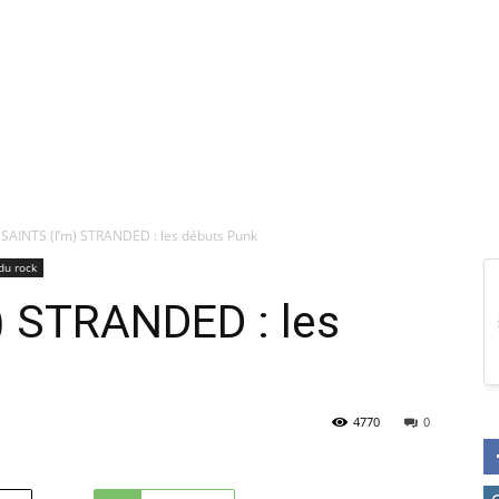
 SAINTS (I’m) STRANDED : les débuts Punk
du rock
) STRANDED : les
4770
0