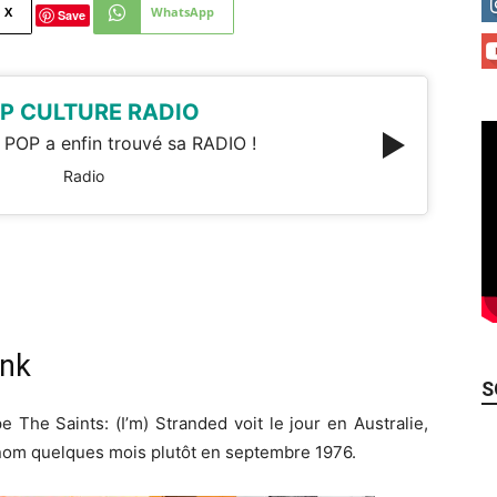
X
WhatsApp
Save
P CULTURE RADIO
 POP a enfin trouvé sa RADIO !
Radio
unk
S
 The Saints: (I’m) Stranded voit le jour en Australie,
e nom quelques mois plutôt en septembre 1976.