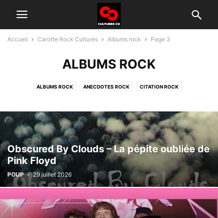
Accueil
Carotte Rock Cultures
Albums rock
Page 3
ALBUMS ROCK
ALBUMS ROCK
ANECDOTES ROCK
CITATION ROCK
GROUPES ROCK D'AUJOURD'HUI
HISTOIRE DU ROCK
INTERVIEW
TÉLÉ ROCK
Obscured By Clouds – La pépite oubliée de
Pink Floyd
POUP
-
29 juillet 2026