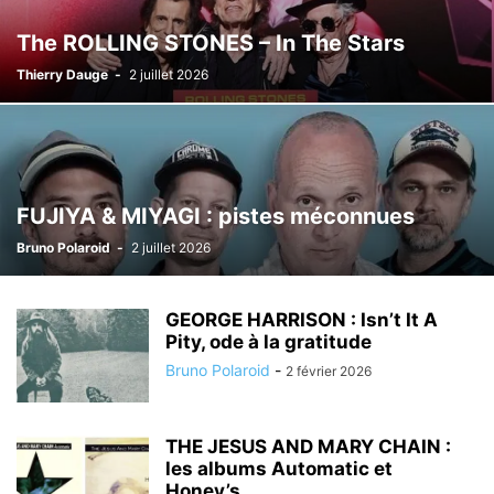
The ROLLING STONES – In The Stars
Thierry Dauge
-
2 juillet 2026
FUJIYA & MIYAGI : pistes méconnues
Bruno Polaroid
-
2 juillet 2026
GEORGE HARRISON : Isn’t It A
Pity, ode à la gratitude
Bruno Polaroid
-
2 février 2026
THE JESUS AND MARY CHAIN :
les albums Automatic et
Honey’s...