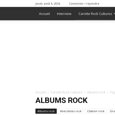
jeudi, août 6, 2026
Connecter / rejoindre
Accueil
Interview
Carotte Rock Cultures
Accueil
Carotte Rock Cultures
Albums rock
Pag
ALBUMS ROCK
Albums rock
Anecdotes rock
Citation rock
Gro