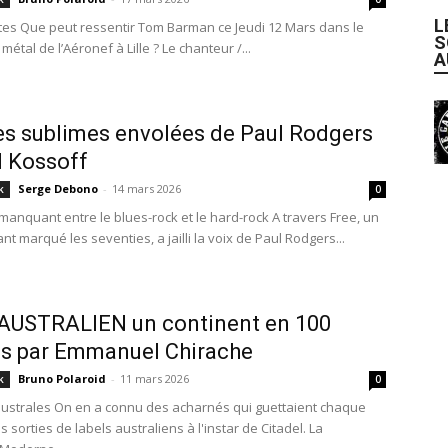
L
stes Que peut ressentir Tom Barman ce Jeudi 12 Mars dans le
S
 métal de l’Aéronef à Lille ? Le chanteur /...
A
les sublimes envolées de Paul Rodgers
l Kossoff
Serge Debono
-
14 mars 2026
k
0
 manquant entre le blues-rock et le hard-rock A travers Free, un
t marqué les seventies, a jailli la voix de Paul Rodgers...
AUSTRALIEN un continent en 100
s par Emmanuel Chirache
Bruno Polaroid
-
11 mars 2026
k
0
ustrales On en a connu des acharnés qui guettaient chaque
 sorties de labels australiens à l'instar de Citadel. La