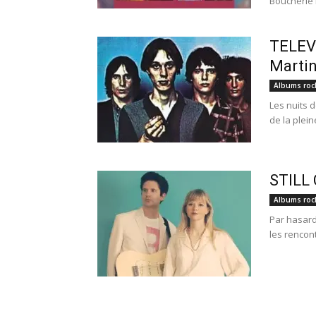
Boucherie 
TELEV
Marti
Albums roc
Les nuits d
de la plei
STILL 
Albums roc
Par hasard.
les rencont