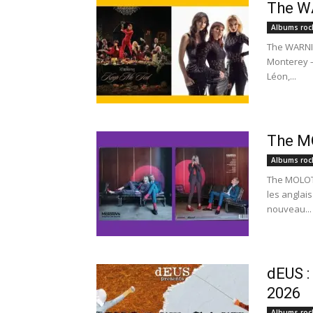
The W
Albums roc
The WARNIN
Monterey –
Léon,...
The M
Albums roc
The MOLOTO
les anglai
nouveau...
dEUS :
2026
Albums roc