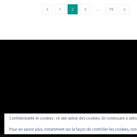
...
1
2
3
79
Confidentialité et cookies : ce site utilise des cookies. En continuant à utili
Pour en savoir plus, notamment sur la façon de contrôler les cookies, con