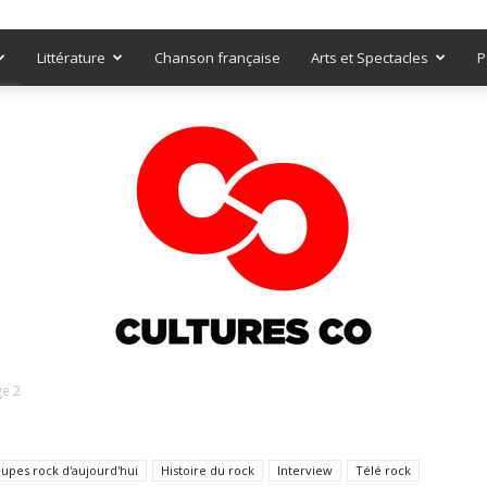
Littérature
Chanson française
Arts et Spectacles
P
e 2
Culturesco
upes rock d'aujourd'hui
Histoire du rock
Interview
Télé rock