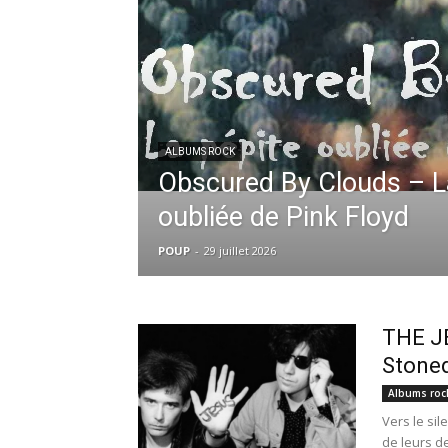
ALBUMS ROCK
Obscured By Clouds – L
oubliée de Pink Floyd
POUP
-
29 juillet 2026
THE J
Stoned
Albums roc
Vers le si
de leurs d