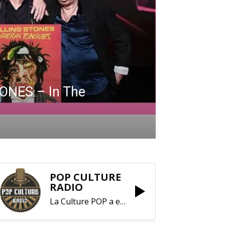
ONES – In The
POP CULTURE
RADIO
La Culture POP a enfin trouvé sa RADIO !