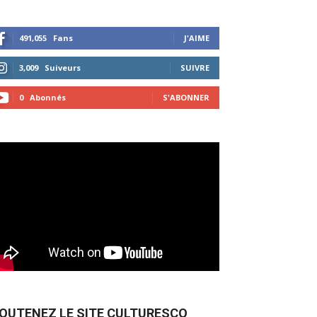
491,055
Fans
J'AIME
3,009
Suiveurs
SUIVRE
0
Abonnés
S'ABONNER
OUTENEZ LE SITE CULTURESCO