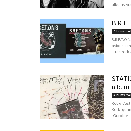
albums Aut
B.R.E.
Albums roc
B.R.E.T.O.N
avions conv
titres rock «
STATI
album 
Albums roc
Rétro c’es
Rock, quan
l’Ouroboros