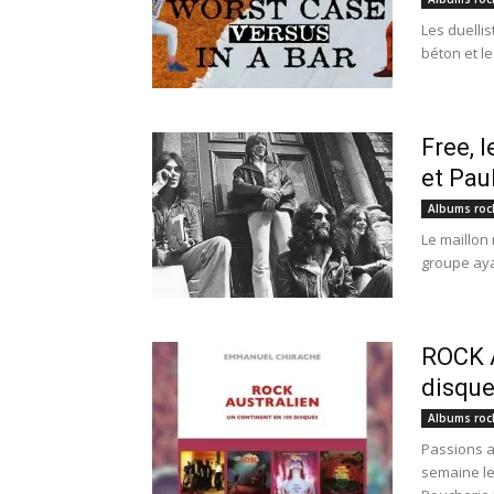
Les duelli
béton et le
Free, 
et Pau
Albums roc
Le maillon
groupe ayan
ROCK 
disque
Albums roc
Passions a
semaine les