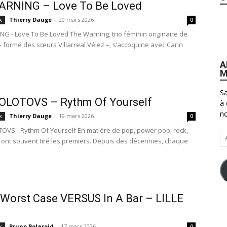
ARNING – Love To Be Loved
Thierry Dauge
-
20 mars 2026
k
0
G - Love To Be Loved The Warning, trio féminin originaire de
 formé des sœurs Villarreal Vélez –, s’accoquine avec Carin
A
M
Sa
OLOTOVS – Rythm Of Yourself
à 
no
Thierry Dauge
-
19 mars 2026
k
0
VS - Rythm Of Yourself En matière de pop, power pop, rock,
Ad
s ont souvent tiré les premiers. Depuis des décennies, chaque
e-
ma
 Worst Case VERSUS In A Bar – LILLE
Bruno Polaroid
-
17 mars 2026
k
0