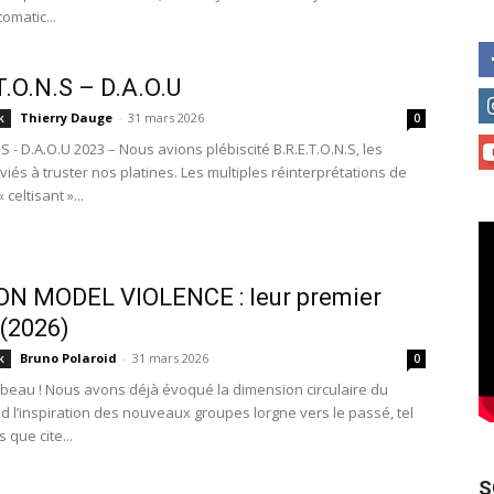
omatic...
T.O.N.S – D.A.O.U
Thierry Dauge
-
31 mars 2026
k
0
.S - D.A.O.U 2023 – Nous avions plébiscité B.R.E.T.O.N.S, les
iés à truster nos platines. Les multiples réinterprétations de
 celtisant »...
ON MODEL VIOLENCE : leur premier
(2026)
Bruno Polaroid
-
31 mars 2026
k
0
t beau ! Nous avons déjà évoqué la dimension circulaire du
d l’inspiration des nouveaux groupes lorgne vers le passé, tel
 que cite...
S