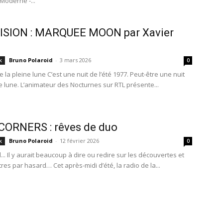
Moderne -...
ISION : MARQUEE MOON par Xavier
n
Bruno Polaroid
-
3 mars 2026
k
0
e la pleine lune C’est une nuit de l’été 1977. Peut-être une nuit
ne lune. L’animateur des Nocturnes sur RTL présente...
CORNERS : rêves de duo
Bruno Polaroid
-
12 février 2026
k
0
.. Il y aurait beaucoup à dire ou redire sur les découvertes et
res par hasard… Cet après-midi d’été, la radio de la...