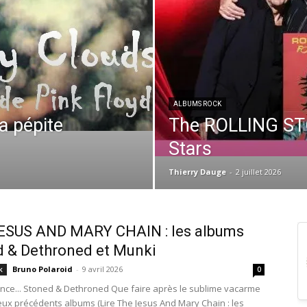
ALBUMS ROCK
a pépite
The ROLLING ST
Stars
Thierry Dauge
-
2 juillet 2026
ESUS AND MARY CHAIN : les albums
 & Dethroned et Munki
Bruno Polaroid
-
9 avril 2026
k
0
lence... Stoned & Dethroned Que faire après le sublime vacarme
eux précédents albums (Lire The Jesus And Mary Chain : les