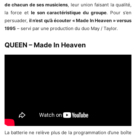
de chacun de ses musiciens
, leur union faisant la qualité,
la force et
le son caractéristique du groupe
. Pour s’en
persuader,
il n’est qu’à écouter « Made In Heaven » versus
1995
– servi par une production du duo May / Taylor.
QUEEN – Made In Heaven
La batterie ne relève plus de la programmation d’une boîte