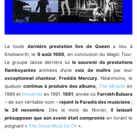
La toute
dernière prestation live de Queen
a lieu à
Knebworth, le
9 août 1986
, en conclusion du
Magic Tour
.
Le groupe laisse derrière lui
le souvenir de prestations
flamboyantes
animées d’une
voix de maître
par leur
exceptionnel chanteur
,
Freddie Mercury
. Néanmoins, le
quatuor
continue à produire des albums,
The Miracle
en
1989 et
Innuendo
en 1991.
1991
, année où
Farrokh Bulsara
– de son véritable nom –
rejoint le Paradis des musiciens
;
le 24 novembre
. Dès le mois de février,
il laissait
présupposer que son avenir était compromis
en livrant le
poignant «
The Show Must Go On
».