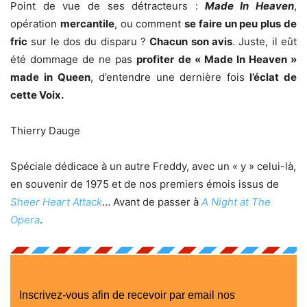
Point de vue de ses détracteurs :
Made In Heaven
,
opération
mercantile
, ou comment
se faire un peu plus de
fric
sur le dos du disparu ?
Chacun son avis
. Juste, il eût
été dommage de ne pas
profiter de « Made In Heaven »
made in Queen
, d’entendre une dernière fois
l’éclat de
cette Voix.
Thierry Dauge
Spéciale dédicace à un autre Freddy, avec un « y » celui-là,
en souvenir de 1975 et de nos premiers émois issus de
Sheer Heart Attack
… Avant de passer à
A Night at The
Opera
.
Inscrivez-vous afin de recevoir par email nos