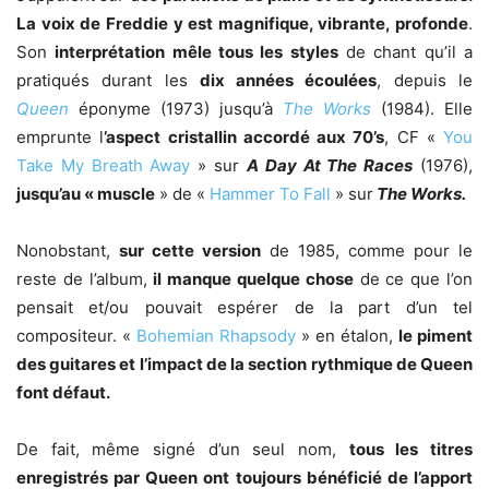
La voix de Freddie y est magnifique, vibrante, profonde
.
Son
interprétation mêle tous les styles
de chant qu’il a
pratiqués durant les
dix années écoulées
, depuis le
Queen
éponyme (1973) jusqu’à
The Works
(1984). Elle
emprunte l
’aspect cristallin accordé aux 70’s
, CF «
You
Take My Breath Away
» sur
A Day At The Races
(1976),
jusqu’au « muscle
» de «
Hammer To Fall
» sur
The Works.
Nonobstant,
sur cette version
de 1985, comme pour le
reste de l’album,
il manque quelque chose
de ce que l’on
pensait et/ou pouvait espérer de la part d’un tel
compositeur. «
Bohemian Rhapsody
» en étalon,
le piment
des guitares et l’impact de la section rythmique de Queen
font défaut.
De fait, même signé d’un seul nom,
tous les titres
enregistrés par Queen ont toujours bénéficié de l’apport