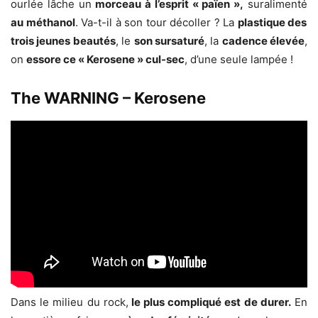
ourlée lâche un
morceau à l’esprit « païen »,
suralimenté
au méthanol
. Va-t-il à son tour décoller ? La
plastique des
trois jeunes beautés
, le
son sursaturé
, la
cadence élevée
,
on
essore ce « Kerosene » cul-sec
, d’une seule lampée !
The WARNING – Kerosene
Dans le milieu du rock,
le plus compliqué est de durer.
En