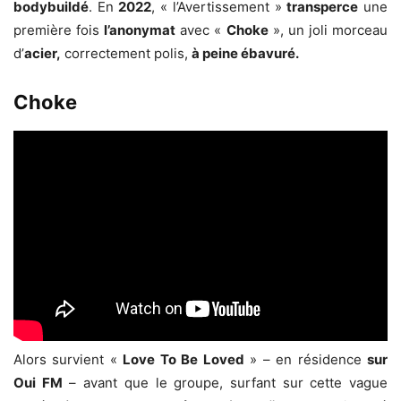
bodybuildé
. En
2022
, « l’Avertissement »
transperce
une
première fois
l’anonymat
avec «
Choke
», un joli morceau
d’
acier,
correctement polis,
à peine ébavuré.
Choke
Alors survient «
Love To Be Loved
» – en résidence
sur
Oui FM
– avant que le groupe, surfant sur cette vague