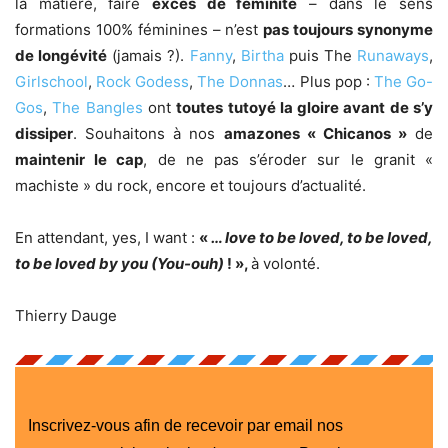
la matière, faire
excès de féminité
– dans le sens
formations 100% féminines – n’est
pas toujours synonyme
de longévité
(jamais ?).
Fanny
,
Birtha
puis The
Runaways
,
Girlschool
,
Rock Godess
,
The Donnas
… Plus pop :
The Go-
Gos
,
The Bangles
ont
toutes tutoyé la gloire avant de s’y
dissiper
. Souhaitons à nos
amazones « Chicanos »
de
maintenir le cap
, de ne pas s’éroder sur le granit «
machiste » du rock, encore et toujours d’actualité.
En attendant, yes, I want :
«
… love to be loved, to be loved,
to be loved by you (You-ouh)
! »,
à volonté.
Thierry Dauge
Inscrivez-vous afin de recevoir par email nos