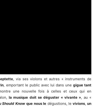
septette
, via ses violons et autres « instruments de
rin
, emportant le public avec lui dans une
gigue tant
ontre une nouvelle fois à celles et ceux qui en
alon,
la musique doit se déguster « vivante »
, au «
u Should Know
que nous le
dégustions, le
vivions
,
un