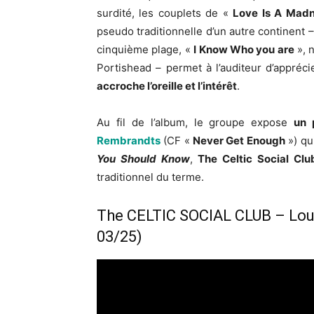
surdité, les couplets de «
Love Is A Mad
pseudo traditionnelle d’un autre continent 
cinquième plage, «
I Know Who you are
», n
Portishead – permet à l’auditeur d’appréc
accroche l’oreille et l’intérêt
.
Au fil de l’album, le groupe expose
un 
Rembrandts
(CF «
Never Get Enough
») qu
You Should Know
,
The Celtic Social Clu
traditionnel du terme.
The CELTIC SOCIAL CLUB – Loud
03/25)