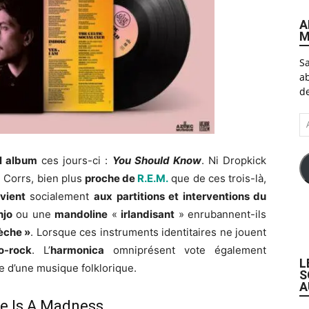
A
M
Sa
ab
de
A
e-
ma
l album
ces jours-ci :
You Should Know
. Ni Dropkick
 Corrs, bien plus
proche de
R.E.M.
que de ces trois-là,
evient
socialement
aux
partitions et interventions du
njo
ou une
mandoline
«
irlandisant
» enrubannent-ils
sèche »
. Lorsque ces instruments identitaires ne jouent
o-rock
. L’
harmonica
omniprésent vote également
L
 d’une musique folklorique.
S
A
e Is A Madness