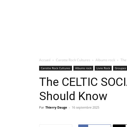
Accueil
Carotte Rock Cultures
Albums rock
The
Carotte Rock Cultures
Albums rock
Livre Rock
Groupes 
The CELTIC SOC
Should Know
Par
Thierry Dauge
-
16 septembre 2025