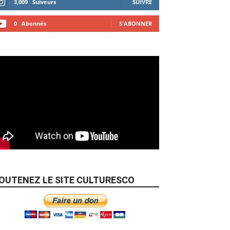
3,009
Suiveurs
SUIVRE
0
Abonnés
S'ABONNER
OUTENEZ LE SITE CULTURESCO