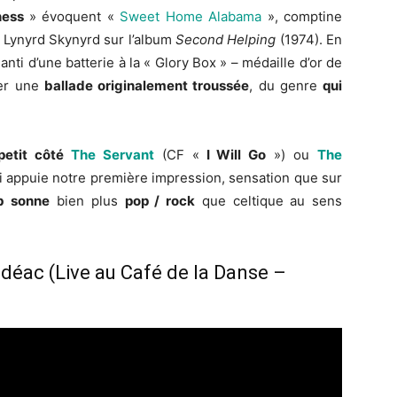
ness
» évoquent «
Sweet Home Alabama
», comptine
– Lynyrd Skynyrd sur l’album
Second Helping
(1974). En
anti d’une batterie à la « Glory Box » – médaille d’or de
ier une
ballade originalement troussée
, du genre
qui
petit côté
The Servant
(CF «
I Will Go
») ou
The
i appuie notre première impression, sensation que sur
b
sonne
bien plus
pop / rock
que celtique au sens
éac (Live au Café de la Danse –