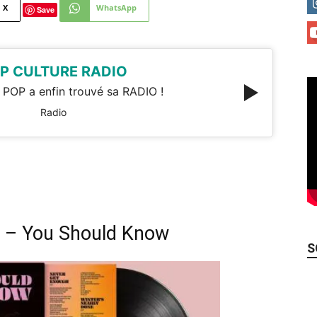
X
WhatsApp
Save
P CULTURE RADIO
 POP a enfin trouvé sa RADIO !
Radio
 – You Should Know
S