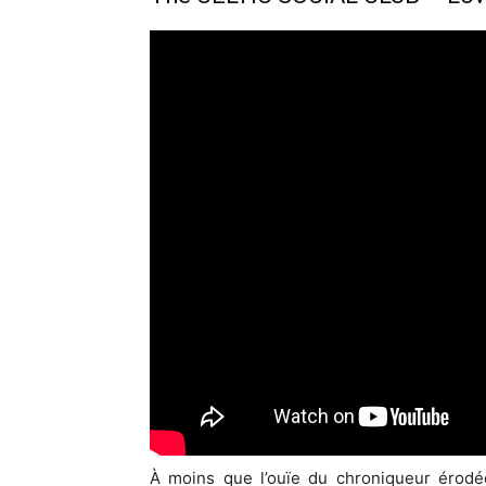
À moins que l’ouïe du chroniqueur érodé