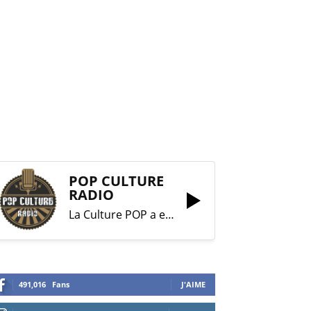
POP CULTURE
RADIO
La Culture POP a enfin trouvé sa RADIO !
491,016
Fans
J'AIME