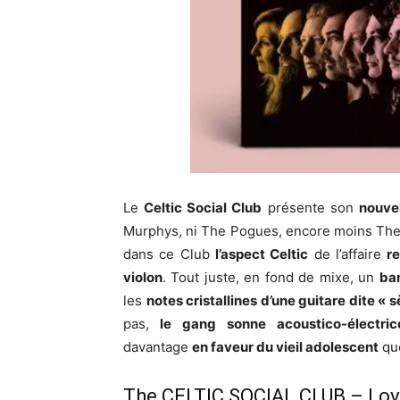
Le
Celtic Social Club
présente son
nouve
Murphys, ni The Pogues, encore moins The
dans ce Club
l’aspect Celtic
de l’affaire
r
violon
. Tout juste, en fond de mixe, un
ba
les
notes cristallines d’une guitare dite « 
pas,
le gang sonne acoustico-électric
davantage
en faveur du vieil adolescent
que
The CELTIC SOCIAL CLUB – Lov