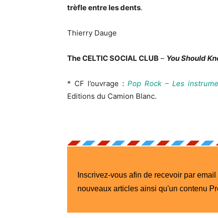
trèfle entre les dents
.
Thierry Dauge
The CELTIC SOCIAL CLUB
–
You Should K
* CF l’ouvrage :
Pop Rock – Les instrume
Editions du Camion Blanc.
Inscrivez-vous afin de recevoir par email
nouveaux articles ainsi qu'un contenu P