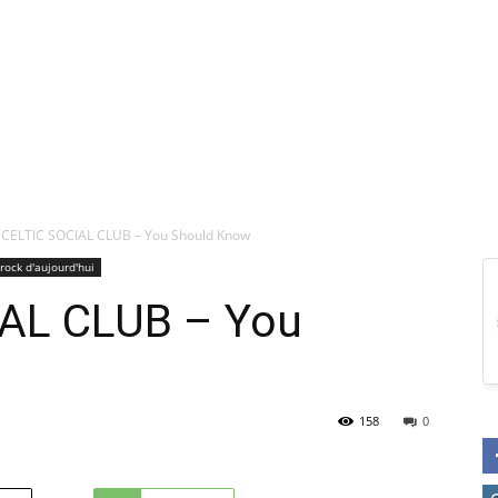
 CELTIC SOCIAL CLUB – You Should Know
rock d'aujourd'hui
IAL CLUB – You
158
0