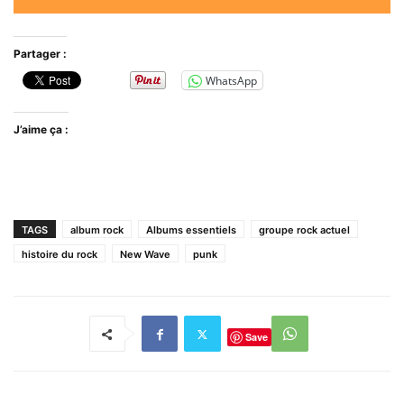
Partager :
WhatsApp
J’aime ça :
TAGS
album rock
Albums essentiels
groupe rock actuel
histoire du rock
New Wave
punk
Save