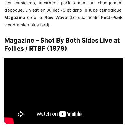
ses musiciens, incarnent parfaitement un changement
d’époque. On est en Juillet 79 et dans le tube cathodique,
Magazine
crée la
New Wave
(Le qualificatif
Post-Punk
viendra bien plus tard).
Magazine – Shot By Both Sides Live at
Follies / RTBF (1979)