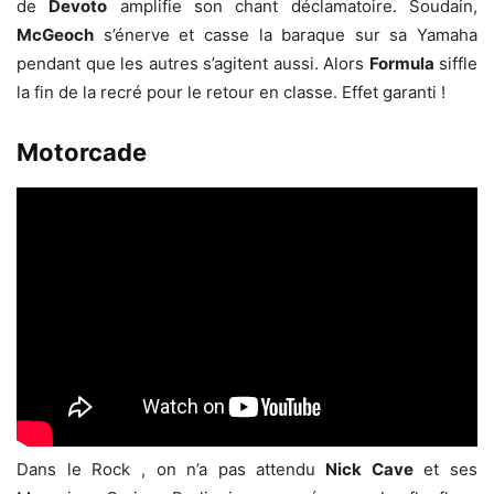
de
Devoto
amplifie son chant déclamatoire. Soudain,
McGeoch
s’énerve et casse la baraque sur sa Yamaha
pendant que les autres s’agitent aussi. Alors
Formula
siffle
la fin de la recré pour le retour en classe. Effet garanti !
Motorcade
Dans le Rock , on n’a pas attendu
Nick Cave
et ses