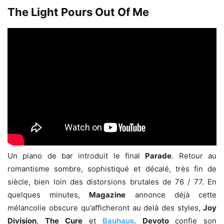
The Light Pours Out Of Me
Un piano de bar introduit le final
Parade
. Retour au
romantisme sombre, sophistiqué et décalé, très fin de
siècle, bien loin des distorsions brutales de 76 / 77. En
quelques minutes,
Magazine
annonce déjà cette
mélancolie obscure qu’afficheront au delà des styles,
Joy
Division
,
The
Cure
et
Bauhaus
.
Devoto
confie son