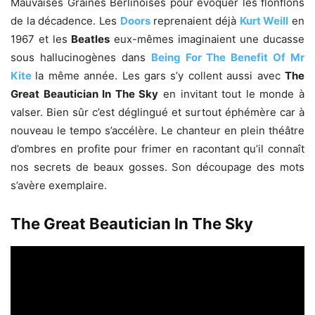
Mauvaises Graines Berlinoises pour évoquer les flonflons
de la décadence. Les
Doors
reprenaient déjà
Kurt Weill
en
1967 et les
Beatles
eux-mêmes imaginaient une ducasse
sous hallucinogènes dans
Being For The Benefit Of Mr
Kite
la même année. Les gars s’y collent aussi avec
The
Great Beautician In The Sky
en invitant tout le monde à
valser. Bien sûr c’est déglingué et surtout éphémère car à
nouveau le tempo s’accélère. Le chanteur en plein théâtre
d’ombres en profite pour frimer en racontant qu’il connaît
nos secrets de beaux gosses. Son découpage des mots
s’avère exemplaire.
The Great Beautician In The Sky