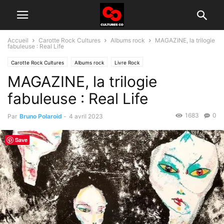
Accueil
Carotte Rock Cultures
Albums rock
MAGAZINE, la trilogie
fabuleuse : Real Life
Carotte Rock Cultures
Albums rock
Livre Rock
MAGAZINE, la trilogie
Groupes rock d'aujourd'hui
Histoire du rock
fabuleuse : Real Life
1683
0
Par
Bruno Polaroid
-
4 avril 2023
Save