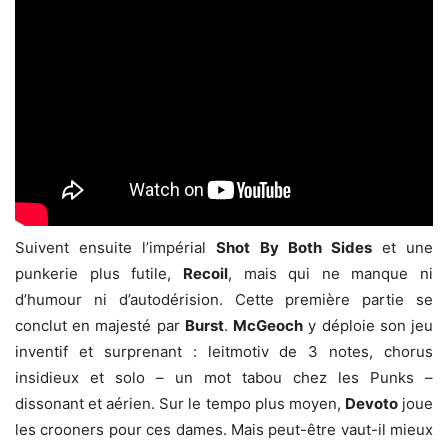
Suivent ensuite l’impérial
Shot By Both Sides
et une
punkerie plus futile,
Recoil
, mais qui ne manque ni
d’humour ni d’autodérision. Cette première partie se
conclut en majesté par
Burst
.
McGeoch
y déploie son jeu
inventif et surprenant : leitmotiv de 3 notes, chorus
insidieux et solo – un mot tabou chez les Punks –
dissonant et aérien. Sur le tempo plus moyen,
Devoto
joue
les crooners pour ces dames. Mais peut-être vaut-il mieux