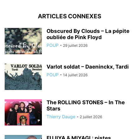
ARTICLES CONNEXES
Obscured By Clouds – La pépite
oubliée de Pink Floyd
POUP
-
29 juillet 2026
Varlot soldat – Daeninckx, Tardi
POUP
-
14 juillet 2026
The ROLLING STONES – In The
Stars
Thierry Dauge
-
2 juillet 2026
FUJIYA & MIYAGI : pistes