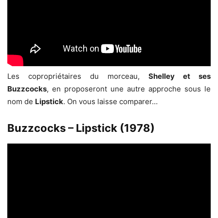
Les copropriétaires du morceau,
Shelley et ses
Buzzcocks
, en proposeront une autre approche sous le
nom de
Lipstick
. On vous laisse comparer…
Buzzcocks – Lipstick (1978)