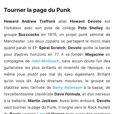
Tourner la page du Punk
Howard Andrew Trafford
alias
Howard Devoto
est
l’initiateur avec son pote de collège
Pete
Shelley
du
groupe
Buzzcocks
en 1976, un projet punk séminal de
Manchester. Les deux copains se partagent le micro mais
quand paraît le EP
Spiral Scratch
,
Devoto
quitte la bande
pour d’autres horizons en 77. Il va fonder
Magazine
en
compagnie de
John McGeoch
, sans aucun doute l’un des
guitaristes les plus brillants et inventifs de l’époque. Le
même joue plutôt pas mal du saxo également. Brillant
qu’on vous dit. Après diverses moutures, le groupe se
stabilise avec l’arrivée de
Barry Adamson
à la basse, de
l’excellentissime claviériste
Dave Formula
, et d’un nerveux
à la batterie,
Martin Jackson
. Aussi bien entouré,
Devoto
veut tourner la page du Punk, il lorgne vers le Rock mutant
du
Bowie
version
Low
et Heroes
mais aussi des premiers