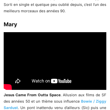
Sorti en single et quelque peu oublié depuis, c’est l’un des
meilleurs morceaux des années 90.
Mary
Jesus Came From Outta Space
. Allusion aux films de SF
des années 50 et un thème sous influence
Bowie / Ziggy
Sardust
. Un pont inattendu venu d’ailleurs (Sic) puis une