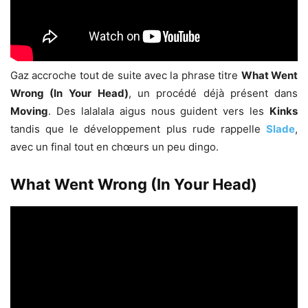
Gaz accroche tout de suite avec la phrase titre
What Went
Wrong (In Your
Head)
, un procédé déjà présent dans
Moving
. Des lalalala aigus nous guident vers les
Kinks
tandis que le développement plus rude rappelle
Slade
,
avec un final tout en chœurs un peu dingo.
What Went Wrong (In Your Head)