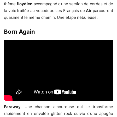
thème
floydien
accompagné d’une section de cordes et de
la voix traitée au vocodeur. Les Français de
Air
parcourent
quasiment le même chemin. Une étape nébuleuse.
Born Again
Faraway
. Une chanson amoureuse qui se transforme
rapidement en envolée glitter rock suivie d’une apogée