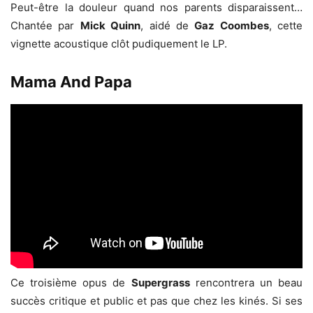
Peut-être la douleur quand nos parents disparaissent…
Chantée par
Mick Quinn
, aidé de
Gaz Coombes
, cette
vignette acoustique clôt pudiquement le LP.
Mama And Papa
Ce troisième opus de
Supergrass
rencontrera un beau
succès critique et public et pas que chez les kinés. Si ses