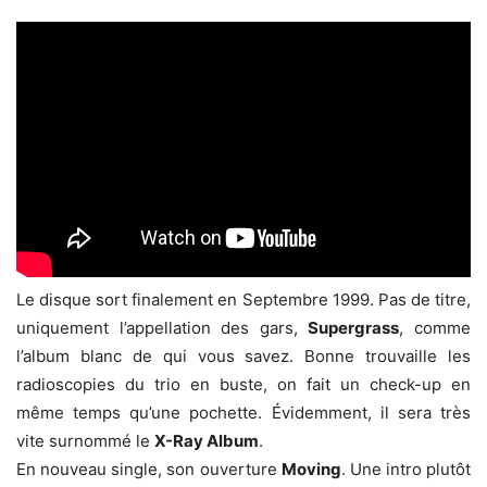
Le disque sort finalement en Septembre 1999. Pas de titre,
uniquement l’appellation des gars,
Supergrass
, comme
l’album blanc de qui vous savez. Bonne trouvaille les
radioscopies du trio en buste, on fait un check-up en
même temps qu’une pochette. Évidemment, il sera très
vite surnommé le
X-Ray Album
.
En nouveau single, son ouverture
Moving
. Une intro plutôt