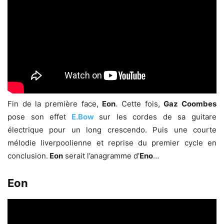
Fin de la première face,
Eon
. Cette fois,
Gaz Coombes
pose son effet
E.Bow
sur les cordes de sa guitare
électrique pour un long crescendo. Puis une courte
mélodie liverpoolienne et reprise du premier cycle en
conclusion.
Eon
serait l’anagramme d’
Eno
…
Eon