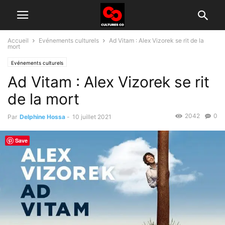
Accueil
Evénements culturels
Ad Vitam : Alex Vizorek se rit de la
mort
Evénements culturels
Ad Vitam : Alex Vizorek se rit
de la mort
2042
0
Par
Delphine Hossa
-
10 juillet 2021
Save