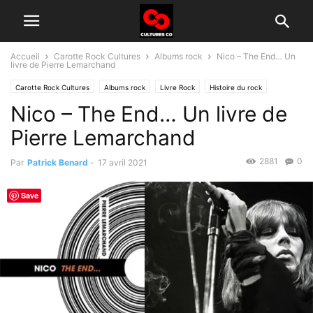
Accueil
Carotte Rock Cultures
Albums rock
Nico – The End… Un
livre de Pierre Lemarchand
Carotte Rock Cultures
Albums rock
Livre Rock
Histoire du rock
Nico – The End… Un livre de
Radio
Pierre Lemarchand
2881
0
Par
Patrick Benard
-
17 avril 2021
Save