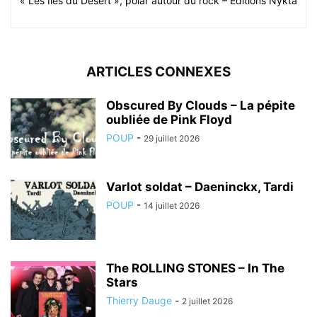
« Les Iles du Désert », polar autour du rock – Editions Nykta
ARTICLES CONNEXES
Obscured By Clouds – La pépite
oubliée de Pink Floyd
POUP
-
29 juillet 2026
Varlot soldat – Daeninckx, Tardi
POUP
-
14 juillet 2026
The ROLLING STONES – In The
Stars
Thierry Dauge
-
2 juillet 2026