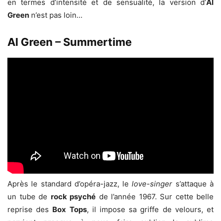
en termes d’intensité et de sensualité, la version d’
Al
Green
n’est pas loin…
Al Green – Summertime
Après le standard d’opéra-jazz, le
love-singer
s’attaque à
un tube de
rock psyché
de l’année 1967. Sur cette belle
reprise des
Box Tops
, il impose sa griffe de velours, et