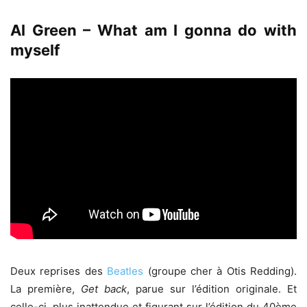
Al Green – What am I gonna do with
myself
Deux reprises des
Beatles
(groupe cher à Otis Redding).
La première,
Get back
, parue sur l’édition originale. Et
celle-ci, plus inattendue et figurant sur l’édition du 40ème