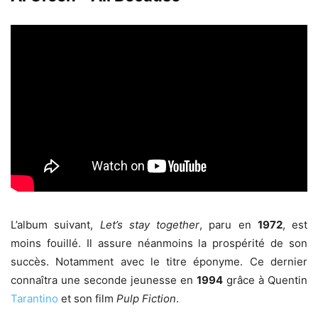
L’album suivant,
Let’s stay together
, paru en
1972
, est
moins fouillé. Il assure néanmoins la prospérité de son
succès. Notamment avec le titre éponyme. Ce dernier
connaîtra une seconde jeunesse en
1994
grâce à Quentin
Tarantino
et son film
Pulp Fiction
.