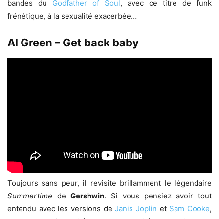
bandes du
Godfather of Soul
, avec ce titre de funk
frénétique, à la sexualité exacerbée…
Al Green – Get back baby
Toujours sans peur, il revisite brillamment le légendaire
Summertime
de
Gershwin
. Si vous pensiez avoir tout
entendu avec les versions de
Janis Joplin
et
Sam Cooke
,