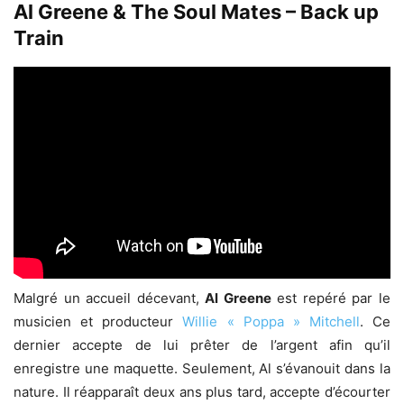
Al Greene & The Soul Mates – Back up
Train
Malgré un accueil décevant,
Al Greene
est repéré par le
musicien et producteur
Willie « Poppa » Mitchell
. Ce
dernier accepte de lui prêter de l’argent afin qu’il
enregistre une maquette. Seulement, Al s’évanouit dans la
nature. Il réapparaît deux ans plus tard, accepte d’écourter