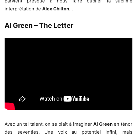
parvient presque à nous faire oublier la sublime
interprétation de
Alex Chilton
…
Al Green – The Letter
Avec un tel talent, on se plaît à imaginer
Al Green
en ténor
des seventies. Une voix au potentiel infini, mais