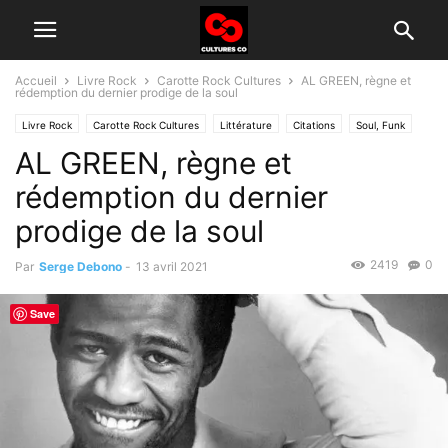
Accueil
Livre Rock
Carotte Rock Cultures
AL GREEN, règne et
rédemption du dernier prodige de la soul
Livre Rock
Carotte Rock Cultures
Littérature
Citations
Soul, Funk
AL GREEN, règne et
rédemption du dernier
prodige de la soul
2419
0
Par
Serge Debono
-
13 avril 2021
Save