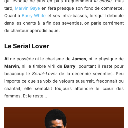
qui évoque de plus en plus fréquemment
la chose
. Plus
tard,
Marvin Gaye
en fera presque son fond de commerce.
Quant à
Barry White
et ses infra-basses, lorsqu’il déboule
dans les charts à la fin des seventies, on parle carrément
de chanteur aphrodisiaque.
Le Serial Lover
Al
ne possède ni le charisme de
James
, ni le physique de
Marvin
, ni le timbre viril de
Barry
, pourtant il reste pour
beaucoup le
Serial-Lover
de la décennie seventies. Peu
importe ce que sa voix de velours susurrait, fredonnait ou
chantait, elle semblait toujours atteindre le cœur des
femmes. Et le reste…