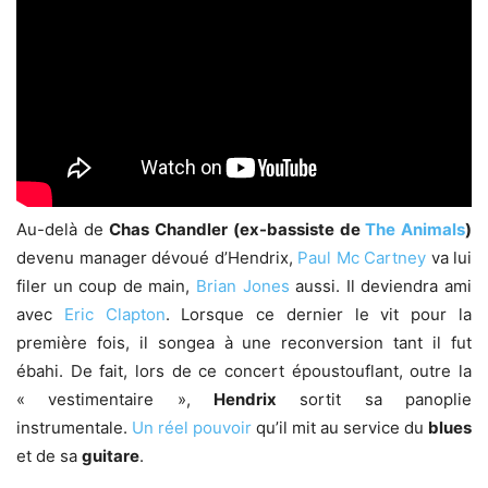
Au-delà de
Chas Chandler (ex-bassiste de
The Animals
)
devenu manager dévoué d’Hendrix,
Paul Mc Cartney
va lui
filer un coup de main,
Brian Jones
aussi. Il deviendra ami
avec
Eric Clapton
. Lorsque ce dernier le vit pour la
première fois, il songea à une reconversion tant il fut
ébahi. De fait, lors de ce concert époustouflant, outre la
« vestimentaire »,
Hendrix
sortit sa panoplie
instrumentale.
Un réel pouvoir
qu’il mit au service du
blues
et de sa
guitare
.