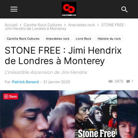
Accueil
Carotte Rock Cultures
Anecdotes rock
STONE FREE :
Jimi Hendrix de Londres à Monterey
Carotte Rock Cultures
Anecdotes rock
Livre Rock
Histoire du rock
STONE FREE : Jimi Hendrix
de Londres à Monterey
L'irrésistible Ascension de Jimi Hendrix
3876
1
Par
Patrick Benard
-
31 janvier 2020
Save