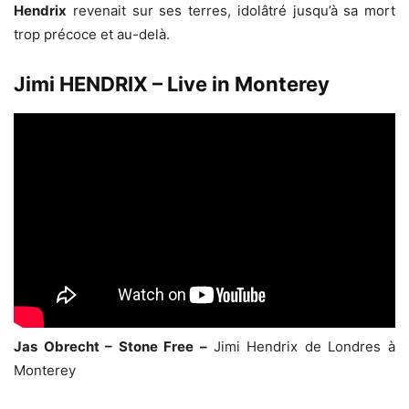
Hendrix
revenait sur ses terres, idolâtré jusqu’à sa mort
trop précoce et au-delà.
Jimi HENDRIX – Live in Monterey
Jas Obrecht – Stone Free –
Jimi Hendrix de Londres à
Monterey