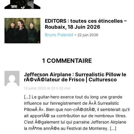
EDITORS : toutes ces étincelles –
Roubaix, 18 Juin 2026
Bruno Polaroid
-
22 juin 2026
1 COMMENTAIRE
Jefferson Airplane : Surrealistic Pillow le
rÃ©vÃ©lateur de Frisco | Culturesco
13 juillet 2020 At 20 h 02 min
[…] Le guitar-hero exerce tout du long une grande
influence sur l’enregistrement de Â«Â Surrealistic
PillowÂ Â». Bien que non-crÃ©ditÃ©, il semblerait qu’il
ait apportÃ© sa contribution sur de nombreux titres.
C’est Ã©galement lui qui parraine Jefferson Airplane
la mÃªme annÃ©e au Festival de Monterey. […]