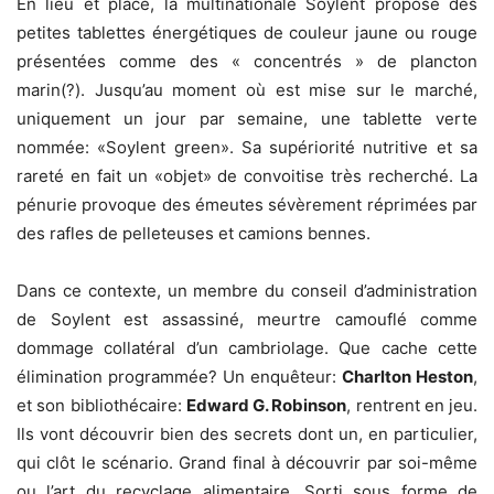
En lieu et place, la multinationale Soylent propose des
petites tablettes énergétiques de couleur jaune ou rouge
présentées comme des « concentrés » de plancton
marin(?). Jusqu’au moment où est mise sur le marché,
uniquement un jour par semaine, une tablette verte
nommée: «Soylent green». Sa supériorité nutritive et sa
rareté en fait un «objet» de convoitise très recherché. La
pénurie provoque des émeutes sévèrement réprimées par
des rafles de pelleteuses et camions bennes.
Dans ce contexte, un membre du conseil d’administration
de Soylent est assassiné, meurtre camouflé comme
dommage collatéral d’un cambriolage. Que cache cette
élimination programmée? Un enquêteur:
Charlton Heston
,
et son bibliothécaire:
Edward G. Robinson
, rentrent en jeu.
Ils vont découvrir bien des secrets dont un, en particulier,
qui clôt le scénario. Grand final à découvrir par soi-même
ou l’art du recyclage alimentaire. Sorti sous forme de