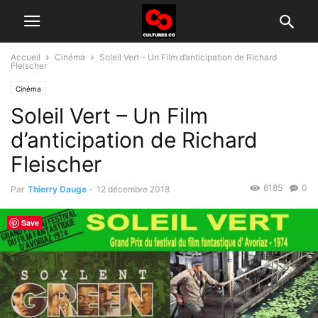
Accueil
Cinéma
Soleil Vert – Un Film d’anticipation de Richard
Fleischer
Cinéma
Soleil Vert – Un Film
d’anticipation de Richard
Fleischer
6185
0
Par
Thierry Dauge
-
12 décembre 2018
Save