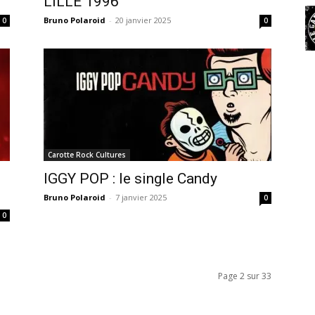
LILLE 1996
Bruno Polaroid
-
20 janvier 2025
0
0
Carotte Rock Cultures
IGGY POP : le single Candy
Bruno Polaroid
-
7 janvier 2025
0
0
Page 2 sur 33