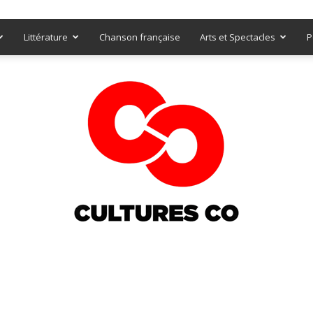
Littérature
Chanson française
Arts et Spectacles
P
Culturesco