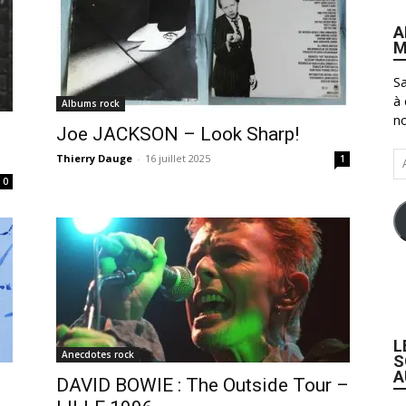
A
M
Sa
à 
Albums rock
no
Joe JACKSON – Look Sharp!
Ad
Thierry Dauge
-
16 juillet 2025
1
e-
0
ma
L
Anecdotes rock
S
A
DAVID BOWIE : The Outside Tour –