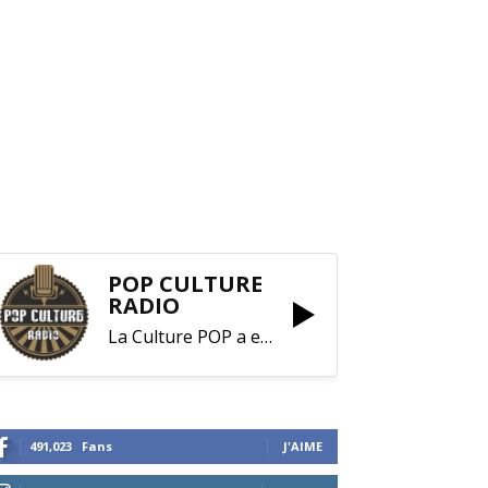
POP CULTURE
RADIO
La Culture POP a enfin trouvé sa RADIO !
491,023
Fans
J'AIME