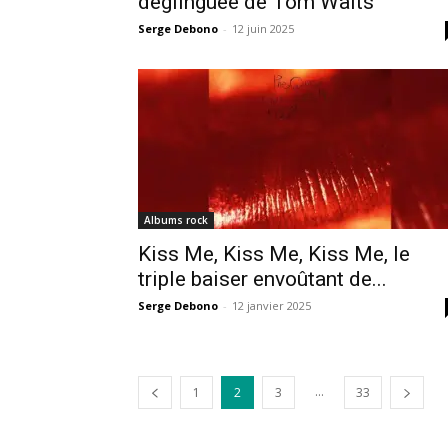
déglinguée de Tom Waits
Serge Debono
-
12 juin 2025
Albums rock
Kiss Me, Kiss Me, Kiss Me, le
triple baiser envoûtant de...
Serge Debono
-
12 janvier 2025
...
1
2
3
33