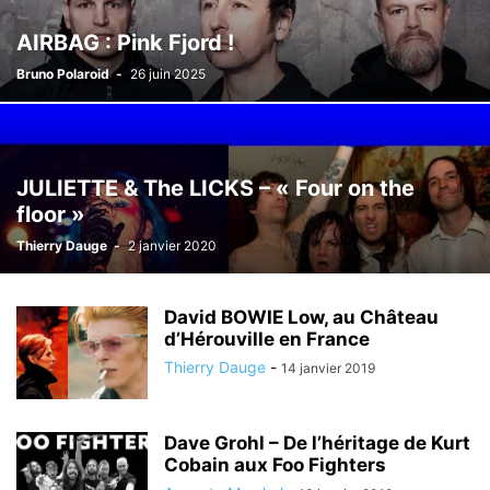
AIRBAG : Pink Fjord !
Bruno Polaroid
-
26 juin 2025
JULIETTE & The LICKS – « Four on the
floor »
Thierry Dauge
-
2 janvier 2020
David BOWIE Low, au Château
d’Hérouville en France
Thierry Dauge
-
14 janvier 2019
Dave Grohl – De l’héritage de Kurt
Cobain aux Foo Fighters