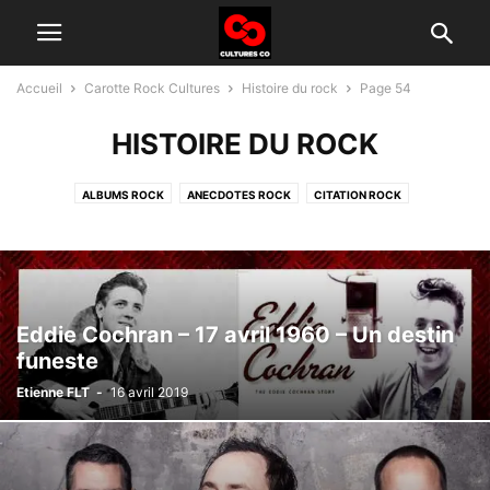
Accueil
Carotte Rock Cultures
Histoire du rock
Page 54
HISTOIRE DU ROCK
ALBUMS ROCK
ANECDOTES ROCK
CITATION ROCK
GROUPES ROCK D'AUJOURD'HUI
HISTOIRE DU ROCK
INTERVIEW
TÉLÉ ROCK
Eddie Cochran – 17 avril 1960 – Un destin
funeste
Etienne FLT
-
16 avril 2019