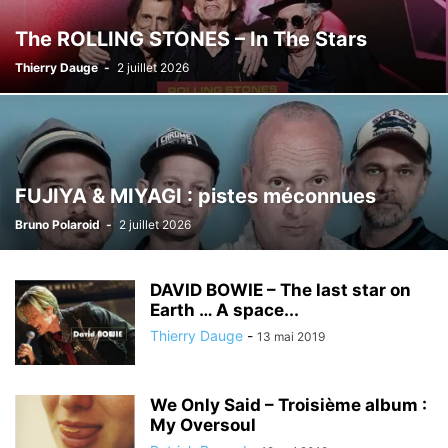
The ROLLING STONES – In The Stars
Thierry Dauge
-
2 juillet 2026
FUJIYA & MIYAGI : pistes méconnues
Bruno Polaroid
-
2 juillet 2026
DAVID BOWIE – The last star on
Earth … A space...
Thierry Dauge
-
13 mai 2019
We Only Said – Troisième album :
My Oversoul