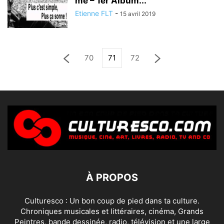
me – 1er Album...
Etienne FLT
-
15 avril 2019
70
71
72
À PROPOS
Culturesco : Un bon coup de pied dans ta culture.
Chroniques musicales et littéraires, cinéma, Grands
Peintres, bande dessinée, radio, télévision et une large