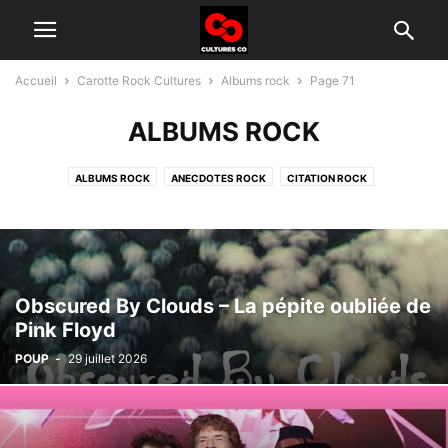
Accueil
Carotte Rock Cultures
Albums rock
Page 71
ALBUMS ROCK
ALBUMS ROCK
ANECDOTES ROCK
CITATION ROCK
GROUPES ROCK D'AUJOURD'HUI
HISTOIRE DU ROCK
INTERVIEW
TÉLÉ ROCK
Obscured By Clouds – La pépite oubliée de
Pink Floyd
POUP
-
29 juillet 2026