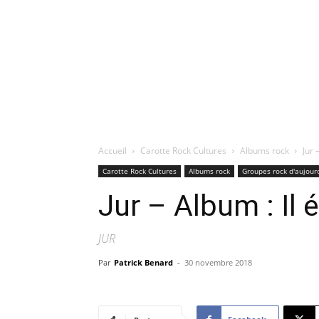
Accueil
Carotte Rock Cultures
Albums rock
Jur 
Carotte Rock Cultures
Albums rock
Groupes rock d'aujour
Jur – Album : Il é
JUR
Par
Patrick Benard
-
30 novembre 2018