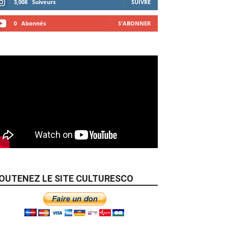
3,008
Suiveurs
SUIVRE
0
Abonnés
S'ABONNER
OUTENEZ LE SITE CULTURESCO