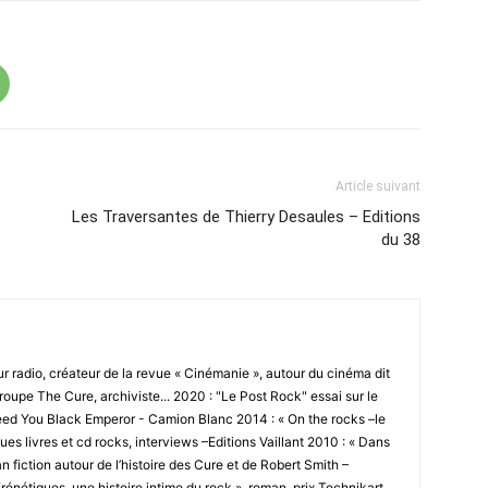
Article suivant
Les Traversantes de Thierry Desaules – Editions
du 38
r radio, créateur de la revue « Cinémanie », autour du cinéma dit
 groupe The Cure, archiviste... 2020 : "Le Post Rock" essai sur le
ed You Black Emperor - Camion Blanc 2014 : « On the rocks –le
s livres et cd rocks, interviews –Editions Vaillant 2010 : « Dans
n fiction autour de l’histoire des Cure et de Robert Smith –
rénétiques, une histoire intime du rock », roman, prix Technikart.