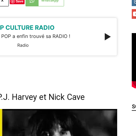
X
WhatsApp
Save
P CULTURE RADIO
 POP a enfin trouvé sa RADIO !
Radio
P.J. Harvey et Nick Cave
S