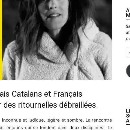
A
M
Sa
ab
de
A
e-
ma
ais Catalans et Français
 des ritournelles débraillées.
L
S
ue inconnue et ludique, légère et sombre. La rencontre
A
ais enjoués qui se fondent dans deux disciplines : le