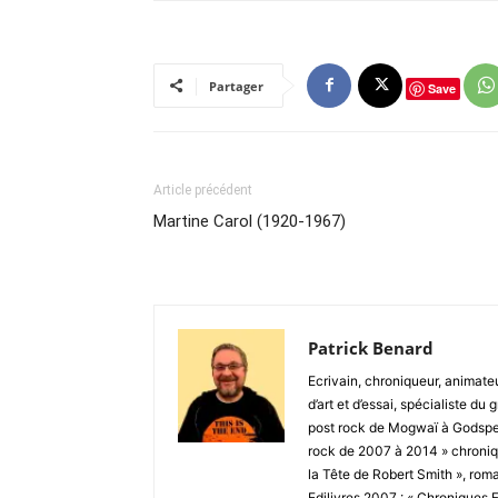
Partager
Save
Article précédent
Martine Carol (1920-1967)
Patrick Benard
Ecrivain, chroniqueur, animateu
d’art et d’essai, spécialiste du
post rock de Mogwaï à Godspe
rock de 2007 à 2014 » chronique
la Tête de Robert Smith », roma
Edilivres 2007 : « Chroniques F