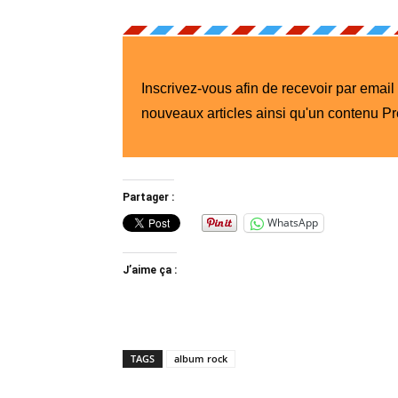
Inscrivez-vous afin de recevoir par email
nouveaux articles ainsi qu'un contenu P
Partager :
WhatsApp
J’aime ça :
TAGS
album rock