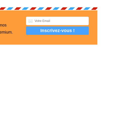
 nos
remium.