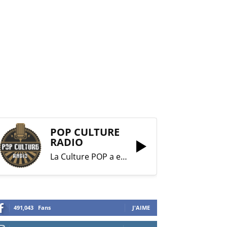
POP CULTURE
RADIO
La Culture POP a enfin trouvé sa RADIO !
491,043
Fans
J'AIME