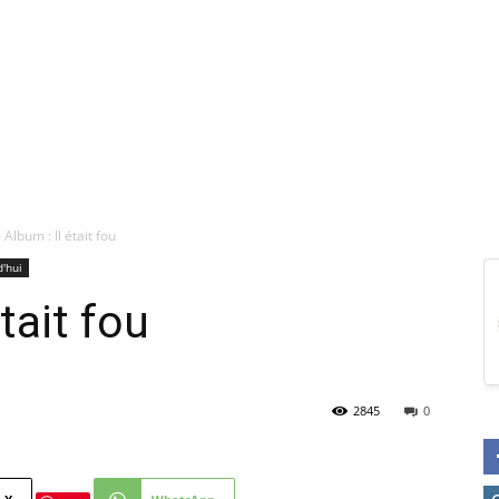
– Album : Il était fou
d'hui
tait fou
2845
0