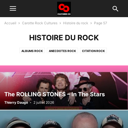
Accueil
Carotte Rock Cultures
Histoire du rock
Page 57
HISTOIRE DU ROCK
ALBUMS ROCK
ANECDOTES ROCK
CITATION ROCK
GROUPES ROCK D'AUJOURD'HUI
HISTOIRE DU ROCK
INTERVIEW
TÉLÉ ROCK
The ROLLING STONES – In The Stars
Thierry Dauge
-
2 juillet 2026