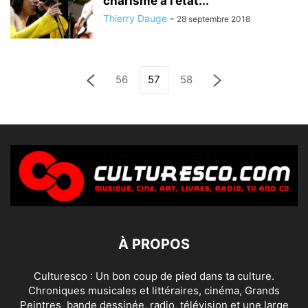
charisme à l’état...
Thierry Dauge
-
28 septembre 2018
56
57
58
À PROPOS
Culturesco : Un bon coup de pied dans ta culture.
Chroniques musicales et littéraires, cinéma, Grands
Peintres, bande dessinée, radio, télévision et une large