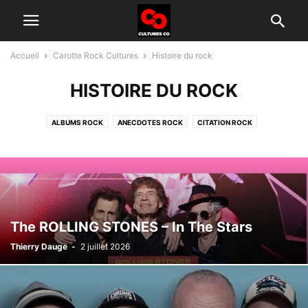
Accueil
Carotte Rock Cultures
Histoire du rock
HISTOIRE DU ROCK
ALBUMS ROCK
ANECDOTES ROCK
CITATION ROCK
GROUPES ROCK D'AUJOURD'HUI
HISTOIRE DU ROCK
INTERVIEW
TÉLÉ ROCK
The ROLLING STONES – In The Stars
Thierry Dauge
-
2 juillet 2026