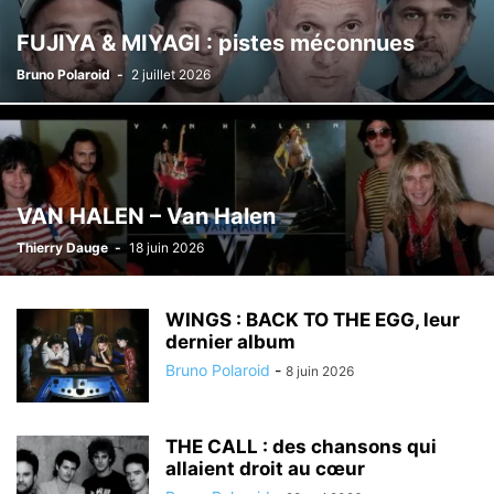
FUJIYA & MIYAGI : pistes méconnues
Bruno Polaroid
-
2 juillet 2026
VAN HALEN – Van Halen
Thierry Dauge
-
18 juin 2026
WINGS : BACK TO THE EGG, leur
dernier album
Bruno Polaroid
-
8 juin 2026
THE CALL : des chansons qui
allaient droit au cœur