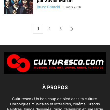
par Xavier Martin
Bruno Polaroid
-
3 mars 2026
1
2
3
À PROPOS
Culturesco : Un bon coup de pied dans ta culture.
Chroniques musicales et littéraires, cinéma, Grands
Peintres, bande dessinée, radio, télévision et une large