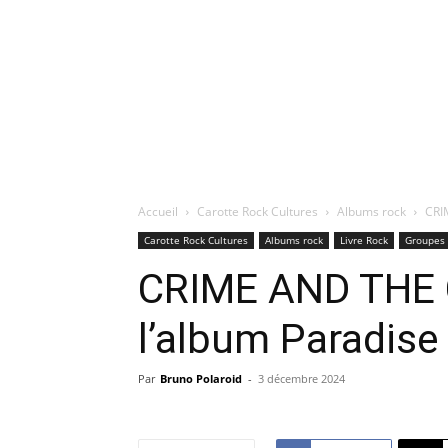
Accueil
Carotte Rock Cultures
Albums rock
CRI
Carotte Rock Cultures
Albums rock
Livre Rock
Groupes 
CRIME AND THE 
l’album Paradise
Par
Bruno Polaroid
-
3 décembre 2024