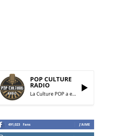
POP CULTURE
RADIO
La Culture POP a enfin trouvé sa RADIO !
491,023
Fans
J'AIME