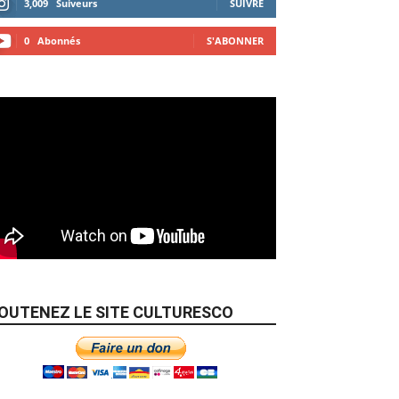
3,009
Suiveurs
SUIVRE
0
Abonnés
S'ABONNER
OUTENEZ LE SITE CULTURESCO