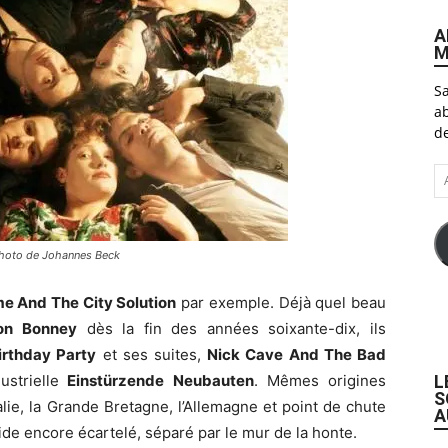
A
M
Sa
ab
de
A
e-
ma
Photo de Johannes Beck
e And The City Solution
par exemple. Déjà quel beau
on Bonney
dès la fin des années soixante-dix, ils
irthday Party
et ses suites,
Nick Cave And The Bad
L
strielle
Einstürzende Neubauten
. Mêmes origines
S
lie, la Grande Bretagne, l’Allemagne et point de chute
A
oide encore écartelé, séparé par le mur de la honte.