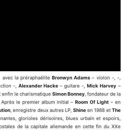
se avec la préraphaélite
Bronwyn Adams
– violon -, -,
uction -,
Alexander Hacke
– guitare -,
Mick
Harvey
–
t enfin le charismatique
Simon Bonney
, fondateur de la
 Après le premier album initial –
Room Of Light
– en
ution
, enregistre deux autres LP,
Shine
en 1988 et
The
antes, glorioles dérisoires, blues urbain et espoirs,
postales de la capitale allemande en cette fin du XXe