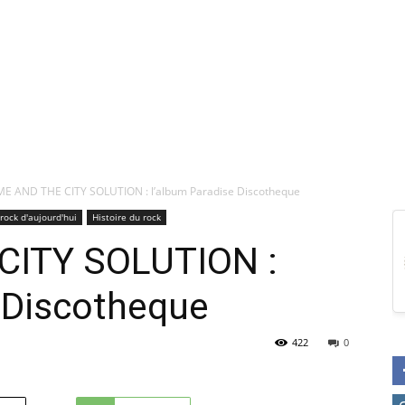
ME AND THE CITY SOLUTION : l’album Paradise Discotheque
rock d'aujourd'hui
Histoire du rock
CITY SOLUTION :
 Discotheque
422
0