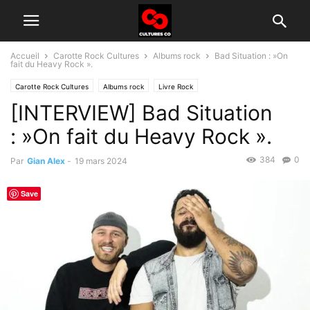
Accueil
Carotte Rock Cultures
Albums rock
Bad Situation : »On
fait du Heavy Rock ».
Carotte Rock Cultures
Albums rock
Livre Rock
[INTERVIEW] Bad Situation
Groupes rock d'aujourd'hui
Interview
: »On fait du Heavy Rock ».
384
0
Par
Gian Alex
-
19 mars 2024
Save