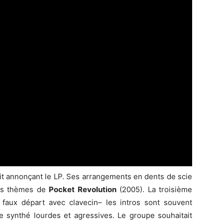
ait annonçant le LP. Ses arrangements en dents de scie
ins thèmes de
Pocket Revolution
(2005). La troisième
n faux départ avec clavecin– les intros sont souvent
 synthé lourdes et agressives. Le groupe souhaitait