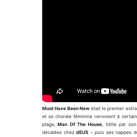
Must Have Been New
était le premier extr
et sa chorale féminine renvoient à certa
plage,
Man
Of The House,
titille par so
décalées chez
dEUS
– puis ses nappes de