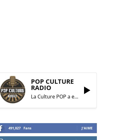
POP CULTURE
RADIO
La Culture POP a enfin trouvé sa RADIO !
491,027
Fans
J'AIME