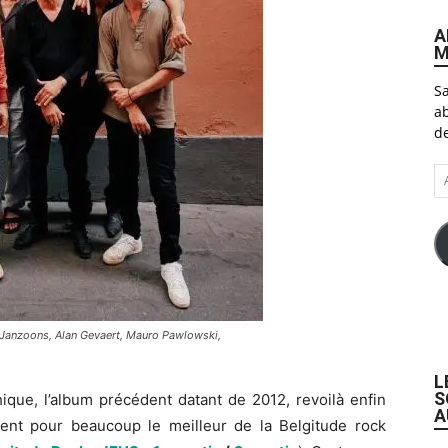
A
M
Sa
ab
de
A
e-
ma
Janzoons, Alan Gevaert, Mauro Pawlowski,
L
S
que, l’album précédent datant de 2012, revoilà enfin
A
nent pour beaucoup le meilleur de la Belgitude rock