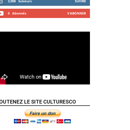
3,008
Suiveurs
SUIVRE
0
Abonnés
S'ABONNER
OUTENEZ LE SITE CULTURESCO