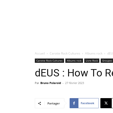
Accueil
Carotte Rock Cultures
Albums rock
dEUS
Carotte Rock Cultures
Albums rock
Livre Rock
Groupes 
dEUS : How To Re
Par
Bruno Polaroid
-
27 février 2023
Facebook
Partager