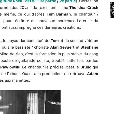
gitude Rock : dEUS – 1re partie
/
2e partie
). Certes, on
tournée des 20 ans de l’excellentissime
The Ideal Crash
t le même, ce qui d’après
Tom Barman
, le chanteur /
és pour l’écriture de nouveaux morceaux. La crise du
 ont aussi imprégné ces dernières créations.
, le noyau dur constitué de
Tom
et du second vétéran
 puis le bassiste / choriste
Alan Gevaert
et
Stephane
Mine de rien, c’est la formation la plus stable du gang
oste de guitariste soliste, troublé cette fois par les
 Pawlowski.
Le chanteur le précise, c’est le
Bruno
qui
 de l’album. Quant à la production, on retrouve
Adam
es aux manettes.