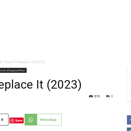
 : How To Replace It (2023)
rock d'aujourd'hui
place It (2023)
819
0
X
WhatsApp
Save