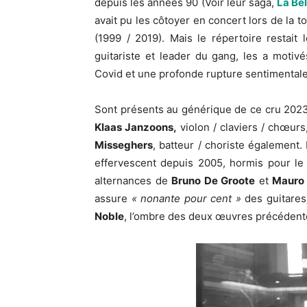
depuis les années 90 (Voir leur saga,
La Bel
avait pu les côtoyer en concert lors de la 
(1999 / 2019). Mais le répertoire restai
guitariste et leader du gang, les a motiv
Covid et une profonde rupture sentimentale
Sont présents au générique de ce cru 2023
Klaas Janzoons,
violon / claviers / chœurs,
Misseghers
, batteur / choriste également. 
effervescent depuis 2005, hormis pour le p
alternances de
Bruno De Groote
et
Mauro
assure
« nonante pour cent »
des guitares
Noble
, l’ombre des deux œuvres précédent