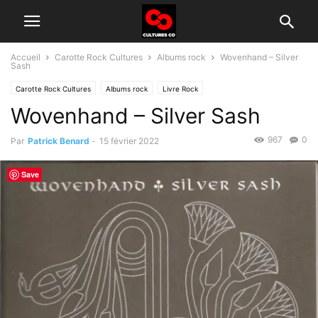
Accueil
Carotte Rock Cultures
Albums rock
Wovenhand – Silver
Sash
Carotte Rock Cultures
Albums rock
Livre Rock
Wovenhand – Silver Sash
Groupes rock d'aujourd'hui
Histoire du rock
967
0
Par
Patrick Benard
-
15 février 2022
Save