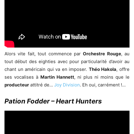
Alors vite fait, tout commence par
Orchestre Rouge
, au
tout début des eighties avec pour particularité d’avoir au
chant un américain qui va en imposer.
Théo Hakola
, offre
ses vocalises à
Martin Hannett
, ni plus ni moins que le
producteur
attitré de…
Joy Division
. Eh oui, carrément !…
Pation Fodder – Heart Hunters