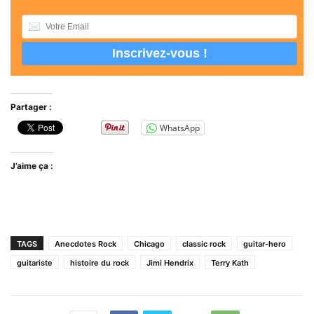
Partager :
WhatsApp
J’aime ça :
TAGS
Anecdotes Rock
Chicago
classic rock
guitar-hero
guitariste
histoire du rock
Jimi Hendrix
Terry Kath