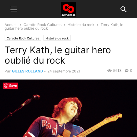
Accueil
Carotte Rock Cultures
Histoire du rock
Terry Kath, le
guitar hero oublié du rock
Carotte Rock Cultures
Histoire du rock
Terry Kath, le guitar hero
oublié du rock
5613
0
Par
GILLES ROLLAND
-
24 septembre 2021
Save