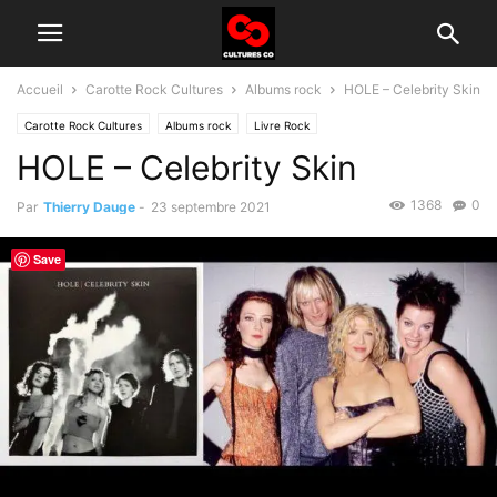
Accueil
Carotte Rock Cultures
Albums rock
HOLE – Celebrity Skin
Carotte Rock Cultures
Albums rock
Livre Rock
HOLE – Celebrity Skin
1368
0
Par
Thierry Dauge
-
23 septembre 2021
Save