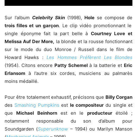
Sur l’album
Celebrity Skin
(1998),
Hole
se compose de
trois filles et un garçon
. Le clip vidéo promotionnant le
single éponyme fait la part belle à
Courtney Love et
Melissa Auf Der More,
la blonde et la rousse fonctionnant
sur le mode du duo Monroe / Russell dans le film de
Howard Hawks :
Les Hommes Préfèrent Les Blondes
(1954). Citons encore
Patty Schemel
à la batterie et
Eric
Erlansom
à l’autre six cordes, musiciens au palmarès
moins médaillé.
Pour être totalement exhaustif, précisons que
Billy Corgan
des
Smashing Pumpkins
est
le compositeur
du single et
que
Michael Beinhorn
est en le
producteur
étoilé ;
notamment responsable du son d’album pour
Soundgarden (
Superunknow
– 1994) ou Marilyn Manson
(
Mechanical Animals
– 1998).